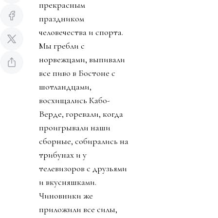
прекрасным
праздником
человечества и спорта.
Мы гребли с
норвежцами, выпивали
все пиво в Бостоне с
шотландцами,
восхищались Кабо-
Верде, горевали, когда
проигрывали наши
сборные, собирались на
трибунах и у
телевизоров с друзьями
и вкусняшками.
Чиновники же
приложили все силы,