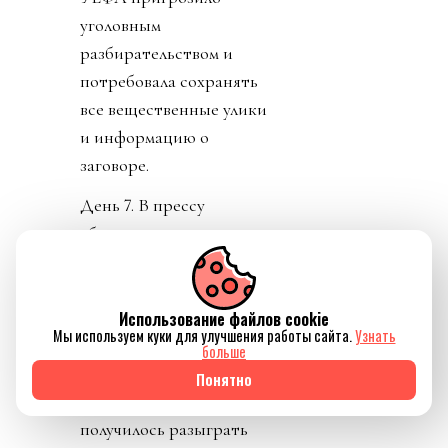
уголовным
разбирательством и
потребовала сохранять
все вещественные улики
и информацию о
заговоре.
День 7. В прессу
вбросили рассказы о
том, как Инфантино
буллили в детстве.
Публика восприняла как
Использование файлов cookie
Мы используем куки для улучшения работы сайта.
Узнать
должно. «Жаль тебя.
больше
Теперь проваливай». У
Понятно
тирана не только не
получилось разыграть