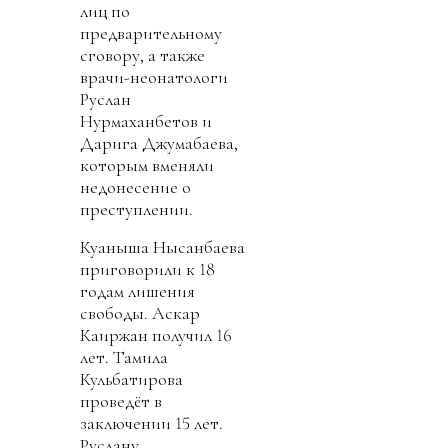
лиц по
предварительному
сговору, а также
врачи-неонатологи
Руслан
Нурмаханбетов и
Дарига Джумабаева,
которым вменяли
недонесение о
преступлении.
Куаныша Нысанбаева
приговорили к 18
годам лишения
свободы. Аскар
Каиржан получил 16
лет. Тамила
Кульбатирова
проведёт в
заключении 15 лет.
Руслану