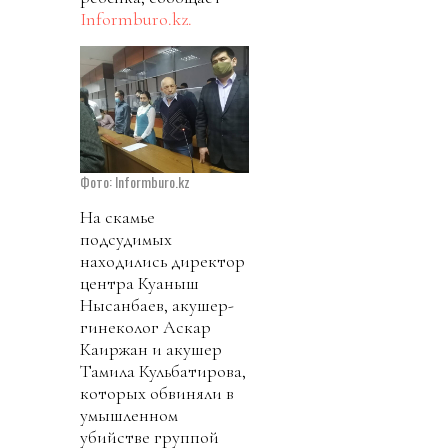
Informburo.kz.
Фото: Informburo.kz
На скамье
подсудимых
находились директор
центра Куаныш
Нысанбаев, акушер-
гинеколог Аскар
Каиржан и акушер
Тамила Кульбатирова,
которых обвиняли в
умышленном
убийстве группой