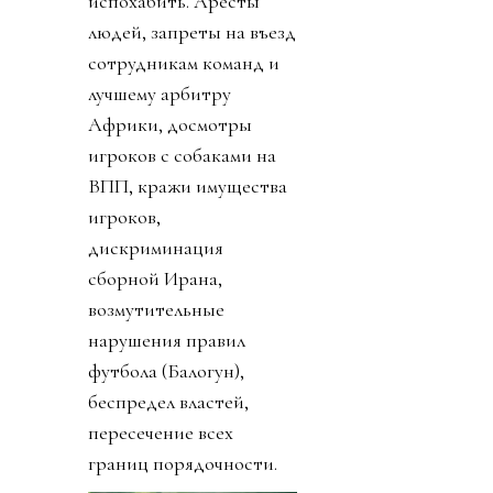
испохабить. Аресты
людей, запреты на въезд
сотрудникам команд и
лучшему арбитру
Африки, досмотры
игроков с собаками на
ВПП, кражи имущества
игроков,
дискриминация
сборной Ирана,
возмутительные
нарушения правил
футбола (Балогун),
беспредел властей,
пересечение всех
границ порядочности.