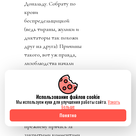
Дональду. Собрату по
крови
беспредельщицкой
(ведь тираны, жулики и
диктаторы так похожи
друг на друга). Причины
такого, вот уж правда,
лизоблюдства начали
вскрываться. Со
стороны федераций
зазвучало слово
Использование файлов cookie
«бойкот».
Мы используем куки для улучшения работы сайта.
Узнать
больше
День 3. Поняв, что
Понятно
запахло жареным, по-
прежнему прячась за
закрытыми комментами