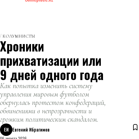
КОЛУМНИСТЫ
Хроники
прихватизации или
9 дней одного года
Как попытка изменить систему
управления мировым футболом
обернулась протестом конфедераций,
обвинениями в непрозрачности и
громким политическим скандалом.
ЕИ
Евгений Ибрагимов
06 августа 2026