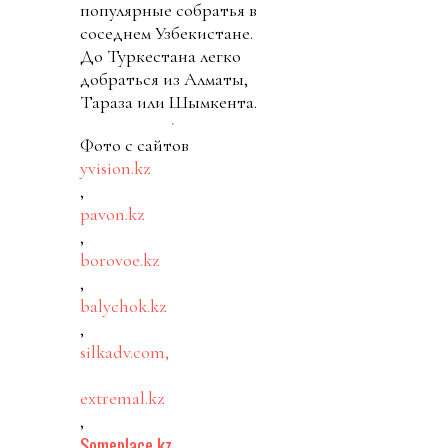
популярные собратья в
соседнем Узбекистане.
До Туркестана легко
добраться из Алматы,
Тараза или Шымкента.
Фото с сайтов
yvision.kz
,
pavon.kz
,
borovoe.kz
,
balychok.kz
,
silkadv.com,
extremal.kz
,
Someplace.kz