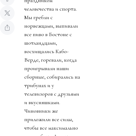
праздником
человечества и спорта.
Мы гребли с
норвежцами, выпивали
все пиво в Бостоне с
шотландцами,
восхищались Кабо-
Верде, горевали, когда
проигрывали наши
сборные, собирались на
трибунах и у
телевизоров с друзьями
и вкусняшками.
Чиновники же
приложили все силы,
чтобы все максимально