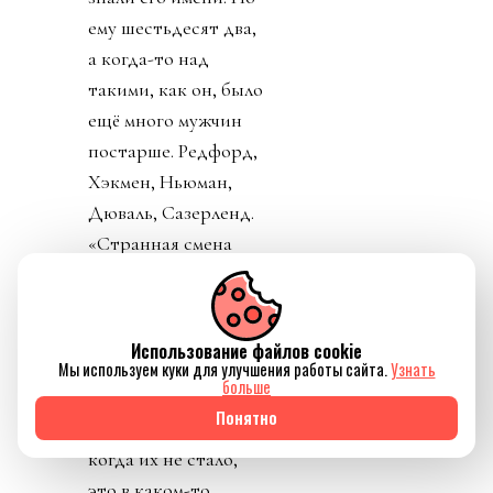
ему шестьдесят два,
а когда-то над
такими, как он, было
ещё много мужчин
постарше. Редфорд,
Хэкмен, Ньюман,
Дюваль, Сазерленд.
«Странная смена
поколений, —
говорит он и
замирает. — Над
Использование файлов cookie
нами был какой-то
Мы используем куки для улучшения работы сайта.
Узнать
больше
успокаивающий
Понятно
буфер, а теперь,
когда их не стало,
это в каком-то