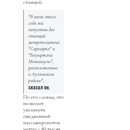
станций.
"В июне этого
года мы
запустим две
станций
метрополитена
"Сарыарка" и
"Бауыржана
Момышулы",
расположенные
в Ауэзовском
районе",
сказал он.
По его словам, это
позволит
увеличить
ежедневный
пассажиропоток
метро с 40 тысяч