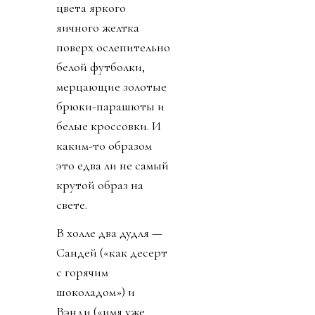
цвета яркого
яичного желтка
поверх ослепительно
белой футболки,
мерцающие золотые
брюки-парашюты и
белые кроссовки. И
каким-то образом
это едва ли не самый
крутой образ на
свете.
В холле два дудля —
Сандей («как десерт
с горячим
шоколадом») и
Вэнди («имя уже