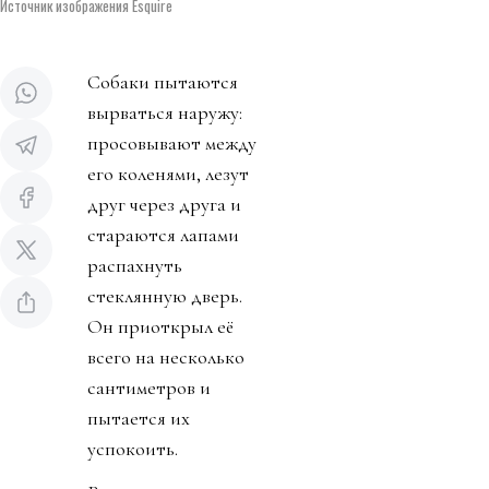
Источник изображения Esquire
Собаки пытаются
вырваться наружу:
просовывают между
его коленями, лезут
друг через друга и
стараются лапами
распахнуть
стеклянную дверь.
Он приоткрыл её
всего на несколько
сантиметров и
пытается их
успокоить.