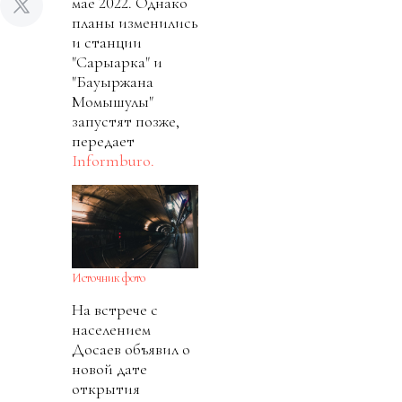
мае 2022. Однако
планы изменились
и станции
"Сарыарка" и
"Бауыржана
Момышулы"
запустят позже,
передает
Informburo.
Источник фото
На встрече с
населением
Досаев объявил о
новой дате
открытия