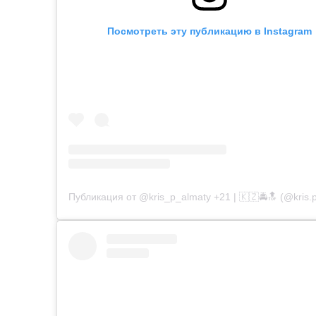
Посмотреть эту публикацию в Instagram
Публикация от @kris_p_almaty +21 | 🇰🇿🚔🔝 (@kris.p