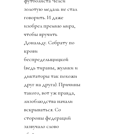
футболиста Челси
золотую медаль не стал
говорить. И даже
изобрел премию мира,
чтобы вручить
Дональду. Собрату по
крови
беспредельщицкой
(ведь тираны, жулики и
диктаторы так похожи
друг на друга). Причины
такого, вот уж правда,
лизоблюдства начали
вскрываться. Со
стороны федераций
зазвучало слово