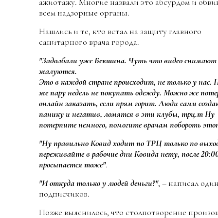
ажиотажу. Многие назвали это абсурдом и обви
всем надзорные органы.
Нашлись и те, кто встал на защиту главного
санитарного врача города.
"Задолбали уже Бекшина. Чуть что видео снимают 
жалуются.
Это в каждой стране происходит, не только у нас.
же пару недель не покупать одежду. Можно же поте
онлайн заказать, если прям горит. Люди сами созд
панику и негатив, ломятся в эти клубы, трц.т Ну
потерпите немного, помогите врачам побороть это
"Ну правильно Ковид ходит по ТРЦ только по выхо
переживайте в рабочие дни Ковида нету, после 20:0
просыпается тоже"
.
"И откуда только у людей деньги?"
, – написал один
подписчиков.
Позже выяснилось, что столпотворение произо