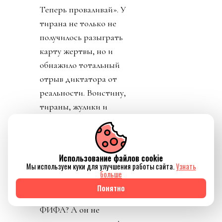
Теперь проваливай». У
тирана не только не
получилось разыграть
карту жертвы, но и
обнажило тотальный
отрыв диктатора от
реальности. Воистину,
тираны, жулики и
диктаторы так похожи
друг на друга.
День 8. Понедельник. А
Использование файлов cookie
Мы используем куки для улучшения работы сайта.
Узнать
где же главный
больше
бенефициар и
Понятно
«папочка» лысого из
ФИФА? А он не