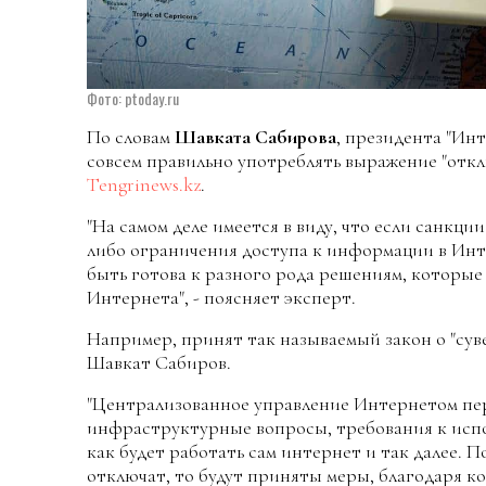
Фото: ptoday.ru
По словам
Шавката Сабирова
, президента "Ин
совсем правильно употреблять выражение "отк
Tengrinews.kz
.
"На самом деле имеется в виду, что если санкци
либо ограничения доступа к информации в Инте
быть готова к разного рода решениям, которые 
Интернета", - поясняет эксперт.
Например, принят так называемый закон о "сув
Шавкат Сабиров.
"Централизованное управление Интернетом пер
инфраструктурные вопросы, требования к исп
как будет работать сам интернет и так далее. 
отключат, то будут приняты меры, благодаря к