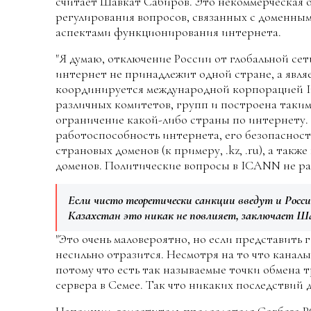
считает Шавкат Сабиров. Это некоммерческая ор
регулирования вопросов, связанных с доменным
аспектами функционирования интернета.
"Я думаю, отключение России от глобальной се
интернет не принадлежит одной стране, а явля
координируется международной корпорацией I
различных комитетов, групп и построена таким
ограничение какой-либо страны по интернету
работоспособность интернета, его безопасност
страновых доменов (к примеру, .kz, .ru), а такж
доменов. Политические вопросы в ICANN не ра
Если чисто теоретически санкции введут и Росс
Казахстан это никак не повлияет, заключает Ш
"Это очень маловероятно, но если представить 
несильно отразится. Несмотря на то что каналы
потому что есть так называемые точки обмена т
сервера в Семее. Так что никаких последствий дл