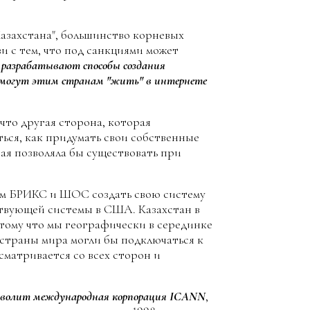
азахстана", большинство корневых
и с тем, что под санкциями может
 разрабатывают способы создания
помогут этим странам "жить" в интернете
что другая сторона, которая
ться, как придумать свои собственные
я позволяла бы существовать при
нам БРИКС и ШОС создать свою систему
ствующей системы в США. Казахстан в
тому что мы географически в серединке
 страны мира могли бы подключаться к
сматривается со всех сторон и
зволит международная корпорация ICANN
,