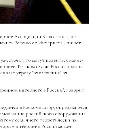
тернет Ассоциации Казахстана", не
лючить Россию от Интернета", пишет
и ужесточат, то могут появиться какие-
рнете. В таком случае Россия должна
снизят угрозу "отключения" от
еренном интернете в России", говорит
едается в Роскомнадзор, определяются
ользованию российского оборудования,
Поэтому если чисто теоретически их
оторым интернет в России может