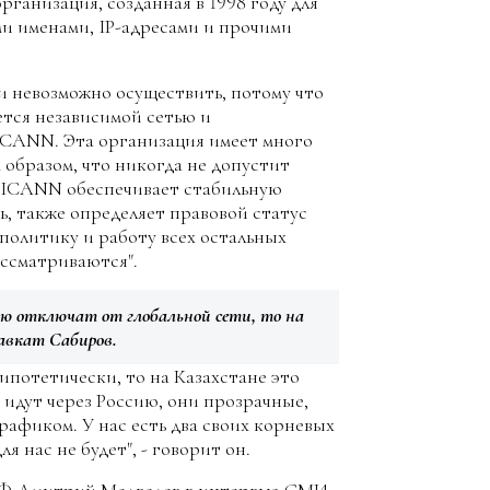
ганизация, созданная в 1998 году для
и именами, IP-адресами и прочими
ти невозможно осуществить, потому что
ется независимой сетью и
CANN. Эта организация имеет много
 образом, что никогда не допустит
. ICANN обеспечивает стабильную
ь, также определяет правовой статус
е политику и работу всех остальных
ссматриваются".
ию отключат от глобальной сети, то на
авкат Сабиров.
гипотетически, то на Казахстане это
 идут через Россию, они прозрачные,
рафиком. У нас есть два своих корневых
я нас не будет", - говорит он.