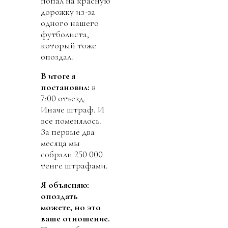
попал на красную
дорожку из-за
одного нашего
футболиста,
который тоже
опоздал.
В итоге я
поста
но
вил
:
в
7:00 отъезд.
Иначе штраф. И
все поменялось.
За первые два
месяца мы
собрали 250 000
тенге штрафами.
Я
объясняю
:
опоздать
можете, но это
ваше
отношение.