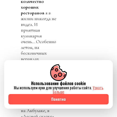
количество
хороших
ресторанов
я в
жизни никогда не
видел. И
приятная
кулинария
очень… Особенно
летом, на
бесконечных
верандах
приятно сидеть.
Проезжаешь
мимо: вот тут
классно, и тут
Использование файлов cookie
классно! А зимой,
Мы используем куки для улучшения работы сайта.
Узнать
больше
мы с семьей на
сноубордах на
Понятно
Чимбулаке, или
на Акбулаке, в
«Лесной сказке»