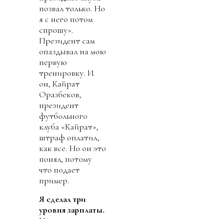
позвал только. Но
я с него потом
спрошу».
Президент сам
опаздывал на мою
первую
тренировку. И
он, Кайрат
Оразбеков,
президент
футбольного
клуба «Кайрат»,
штраф оплатил,
как все. Но он это
понял, потому
что подает
пример.
Я
сделал три
уровня зарплаты.