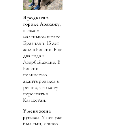
Я родился в
городе Аракажу
,
в самом
маленьком штате
Бразилии. 15 лет
жил в России. Еще
два года в
Азербайджане. В
России
полностью
адаптировался и
решил, что могу
переехать в
Казахстан.
У
меня жена
русская.
У нее уже
был сын, я знаю