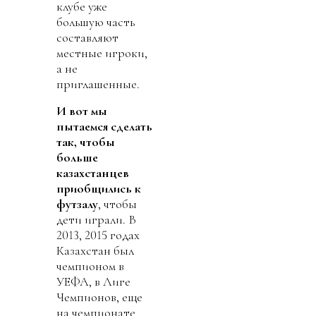
клубе уже
большую часть
составляют
местные игроки,
а не
приглашенные.
И вот мы
пытаемся
сделать
так
, чтобы
больше
казахстанцев
приобщились к
футзалу
, чтобы
дети играли. В
2013, 2015 годах
Казахстан был
чемпионом в
УЕФА, в Лиге
Чемпионов, еще
на чемпионате