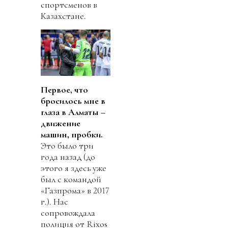
спортсменов в
Казахстане.
П
ервое, что
брос
и
лось
мне
в
глаза
в Алматы –
движение
машин, пробки.
Это было три
года назад (до
этого я здесь уже
был с командой
«Газпрома» в 2017
г.). Нас
сопровождала
полиция от Rixos