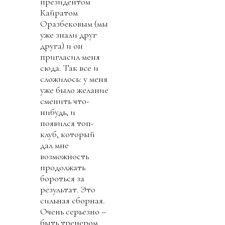
президентом
Кайратом
Оразбековым (мы
уже знали друг
друга) и он
пригласил меня
сюда. Так все и
сложилось: у меня
уже было желание
сменить что-
нибудь, и
появился топ-
клуб, который
дал мне
возможность
продолжать
бороться за
результат. Это
сильная сборная.
Очень серьезно –
быть тренером