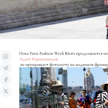
Пока Paris Fashion Week Men's продолжается п
Адлет Бермухамедов
не прекращает фотоохоту на модников францу