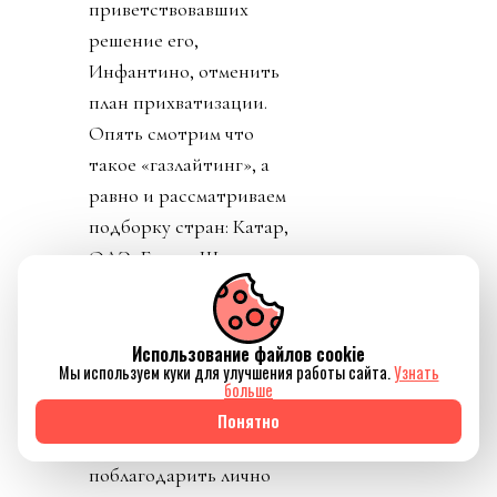
приветствовавших
решение его,
Инфантино, отменить
план прихватизации.
Опять смотрим что
такое «газлайтинг», а
равно и рассматриваем
подборку стран: Катар,
ОАЭ, Бутан, Шри
Ланка, Марокко.
Федерация футбола
Конго пришла тоже
Использование файлов cookie
Мы используем куки для улучшения работы сайта.
Узнать
уточнить, где за
больше
поддержку Инфантино
Понятно
им выдадут их взятку и
поблагодарить лично