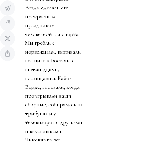
Люди сделали его
прекрасным
праздником
человечества и спорта.
Мы гребли с
норвежцами, выпивали
все пиво в Бостоне с
шотландцами,
восхищались Кабо-
Верде, горевали, когда
проигрывали наши
сборные, собирались на
трибунах и у
телевизоров с друзьями
и вкусняшками.
Чиновники же