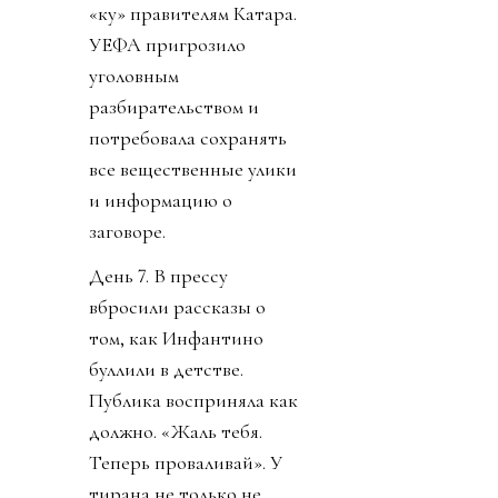
«ку» правителям Катара.
УЕФА пригрозило
уголовным
разбирательством и
потребовала сохранять
все вещественные улики
и информацию о
заговоре.
День 7. В прессу
вбросили рассказы о
том, как Инфантино
буллили в детстве.
Публика восприняла как
должно. «Жаль тебя.
Теперь проваливай». У
тирана не только не