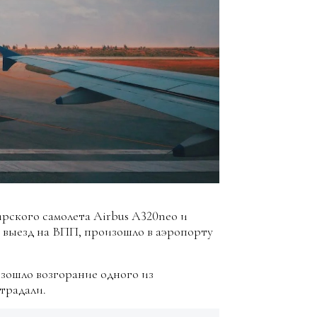
ирского самолета Airbus A320neo и
 выезд на ВПП, произошло в аэропорту
зошло возгорание одного из
традали.