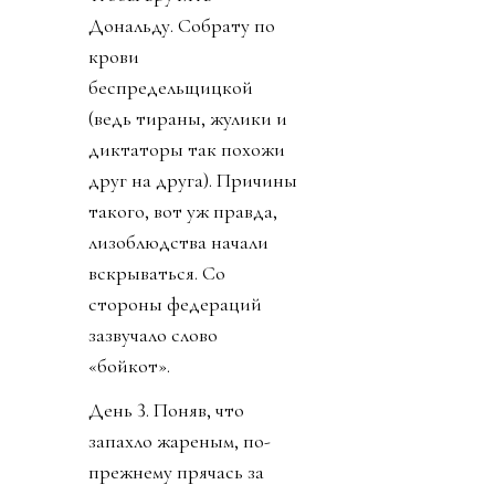
Дональду. Собрату по
крови
беспредельщицкой
(ведь тираны, жулики и
диктаторы так похожи
друг на друга). Причины
такого, вот уж правда,
лизоблюдства начали
вскрываться. Со
стороны федераций
зазвучало слово
«бойкот».
День 3. Поняв, что
запахло жареным, по-
прежнему прячась за