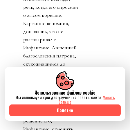
речь, когда его спросили
о лысом корешке.
Картинно вспомнив,
дон заявил, что не
разговаривал с
Инфантино. Лишенный
благословения патрона,
скукожившийся до
размеров Волдеморта,
Джанни, скуля, начал
репостить копирующие
Использование файлов cookie
текст друг друга посты
Мы используем куки для улучшения работы сайта.
Узнать
больше
федераций,
Понятно
приветствовавших
решение его,
Инфантино, отменить