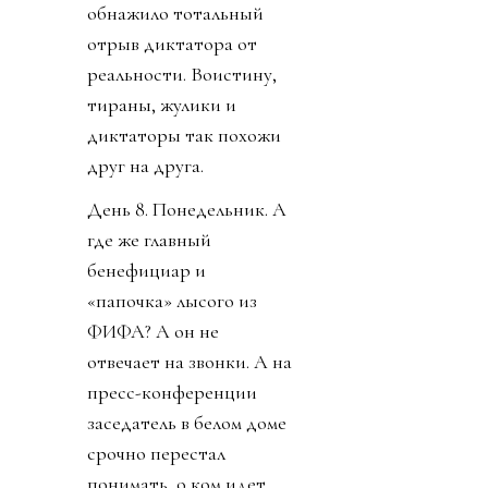
обнажило тотальный
отрыв диктатора от
реальности. Воистину,
тираны, жулики и
диктаторы так похожи
друг на друга.
День 8. Понедельник. А
где же главный
бенефициар и
«папочка» лысого из
ФИФА? А он не
отвечает на звонки. А на
пресс-конференции
заседатель в белом доме
срочно перестал
понимать, о ком идет