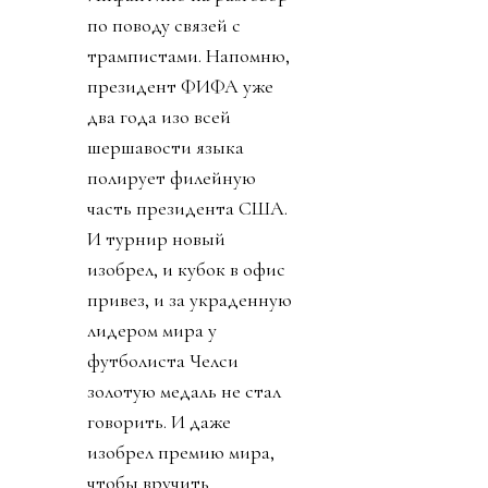
по поводу связей с
трампистами. Напомню,
президент ФИФА уже
два года изо всей
шершавости языка
полирует филейную
часть президента США.
И турнир новый
изобрел, и кубок в офис
привез, и за украденную
лидером мира у
футболиста Челси
золотую медаль не стал
говорить. И даже
изобрел премию мира,
чтобы вручить