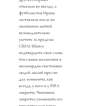
отказали во въезде, а
футболистов Ирана
заставляли после по
окончании матчей
незамедлительно
улетать за пределы
США). Шанса
подтвердить свои слова
тем самым миллионам и
миллиардам счастливых
людей лысый през не
дал: комменты, как
всегда, у него и у FIFA
закрыты. Чиновник
запретил упоминать его
пресвятое имя через