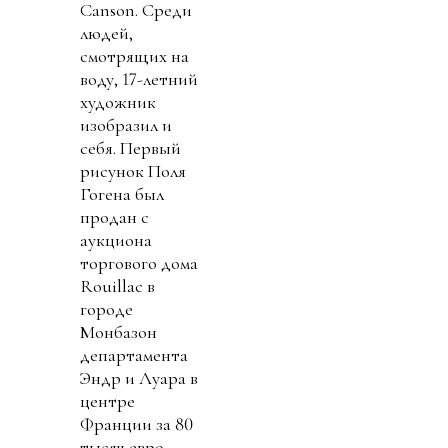
Canson. Среди
людей,
смотрящих на
воду, 17-летний
художник
изобразил и
себя. Первый
рисунок Поля
Гогена был
продан с
аукциона
торгового дома
Rouillac в
городе
Монбазон
департамента
Эндр и Луара в
центре
Франции за 80
тысяч евро.