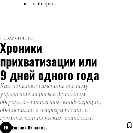
в Швейцарии.
КОЛУМНИСТЫ
Хроники
прихватизации или
9 дней одного года
Как попытка изменить систему
управления мировым футболом
обернулась протестом конфедераций,
обвинениями в непрозрачности и
громким политическим скандалом.
ЕИ
Евгений Ибрагимов