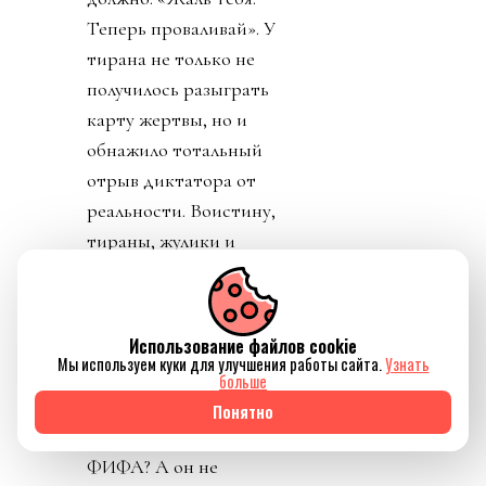
Теперь проваливай». У
тирана не только не
получилось разыграть
карту жертвы, но и
обнажило тотальный
отрыв диктатора от
реальности. Воистину,
тираны, жулики и
диктаторы так похожи
друг на друга.
День 8. Понедельник. А
Использование файлов cookie
Мы используем куки для улучшения работы сайта.
Узнать
где же главный
больше
бенефициар и
Понятно
«папочка» лысого из
ФИФА? А он не