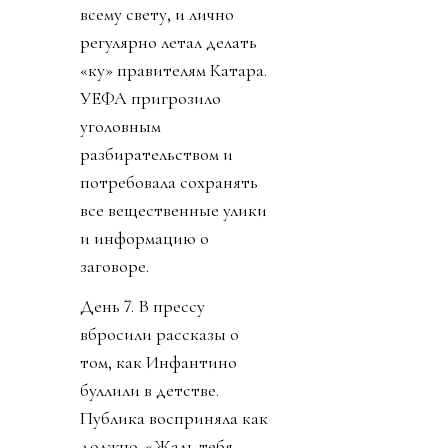
всему свету, и лично
регулярно летал делать
«ку» правителям Катара.
УЕФА пригрозило
уголовным
разбирательством и
потребовала сохранять
все вещественные улики
и информацию о
заговоре.
День 7. В прессу
вбросили рассказы о
том, как Инфантино
буллили в детстве.
Публика восприняла как
должно. «Жаль тебя.