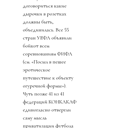
договориться какие
дырочки в розетках
должны быть,
объединилась. Все 55
стран УЕФА объявили
бойкот всем
соревнованиям ФИФА
(см. «Посыл в пешее
эротическое
путешествие к объекту
огуречной формы»).
Чуть позже 41 из 41
федераций КОНКАКАФ
единогласно отвергли
саму мысль
приватизации футбола