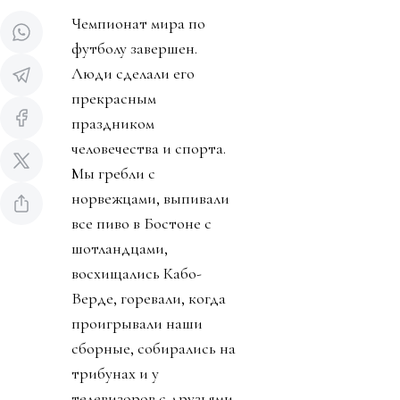
Чемпионат мира по
футболу завершен.
Люди сделали его
прекрасным
праздником
человечества и спорта.
Мы гребли с
норвежцами, выпивали
все пиво в Бостоне с
шотландцами,
восхищались Кабо-
Верде, горевали, когда
проигрывали наши
сборные, собирались на
трибунах и у
телевизоров с друзьями