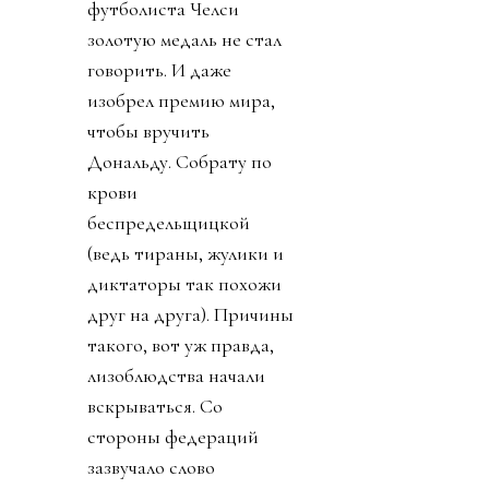
футболиста Челси
золотую медаль не стал
говорить. И даже
изобрел премию мира,
чтобы вручить
Дональду. Собрату по
крови
беспредельщицкой
(ведь тираны, жулики и
диктаторы так похожи
друг на друга). Причины
такого, вот уж правда,
лизоблюдства начали
вскрываться. Со
стороны федераций
зазвучало слово