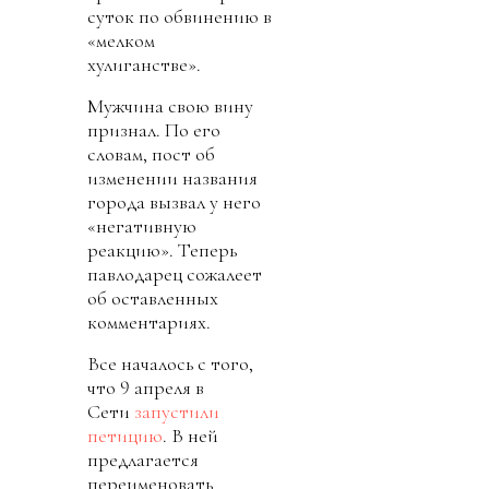
суток по обвинению в
«мелком
хулиганстве».
Мужчина свою вину
признал. По его
словам, пост об
изменении названия
города вызвал у него
«негативную
реакцию». Теперь
павлодарец сожалеет
об оставленных
комментариях.
Все началось с того,
что 9 апреля в
Сети
запустили
петицию
. В ней
предлагается
переименовать