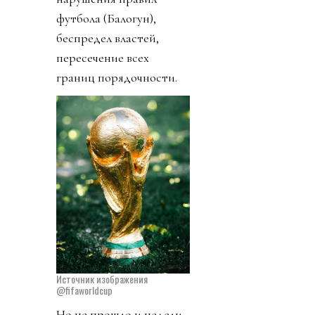
футбола (Балогун),
беспредел властей,
пересечение всех
границ порядочности.
Источник изображения
@fifaworldcup
Но не прошло и недели,