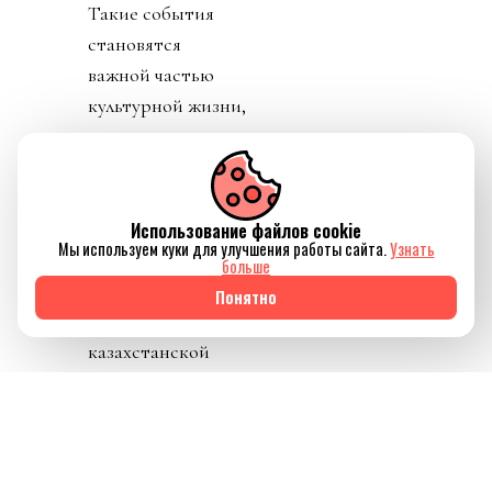
Такие события
становятся
важной частью
культурной жизни,
привлекают
внимание к
концертной
индустрии и
Использование файлов cookie
Мы используем куки для улучшения работы сайта.
Узнать
подтверждают
больше
интерес мировых
Понятно
артистов к
казахстанской
публике.
3 сентября артист
выступит в
Астане
на Astana Arena, а 5