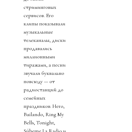
стриминговых
сервисов. Его
клипы показывали
музыкальные
телеканалы, диски
продавались
миллионными
тиражами, а песни
звучали буквально
повсюду — от
радиостанций до
семейных
праздников. Hero,
Bailando, Ring My
Bells, Tonight,
Súbeme La Radio и