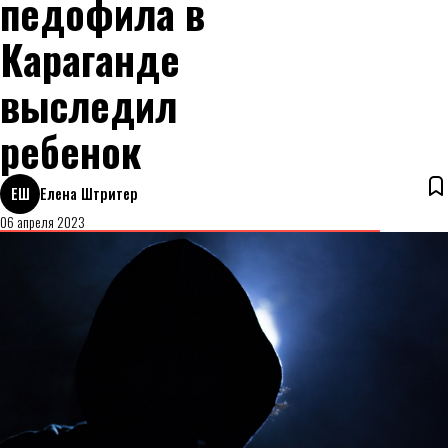
педофила в
Караганде
выследил
ребенок
ЕШ
Елена Штритер
06 апреля 2023