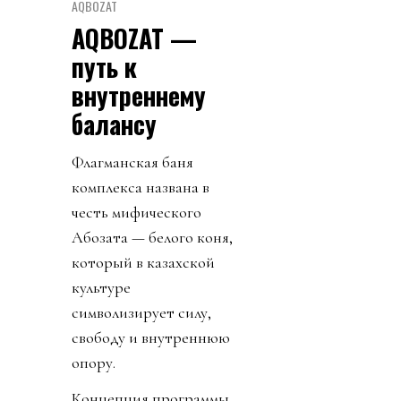
AQBOZAT
AQBOZAT —
путь к
внутреннему
балансу
Флагманская баня
комплекса названа в
честь мифического
Ақбозата — белого коня,
который в казахской
культуре
символизирует силу,
свободу и внутреннюю
опору.
Концепция программы