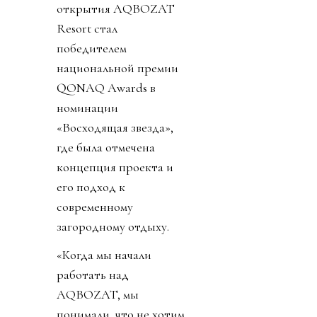
открытия AQBOZAT
Resort стал
победителем
национальной премии
QONAQ Awards в
номинации
«Восходящая звезда»,
где была отмечена
концепция проекта и
его подход к
современному
загородному отдыху.
«Когда мы начали
работать над
AQBOZAT, мы
понимали, что не хотим