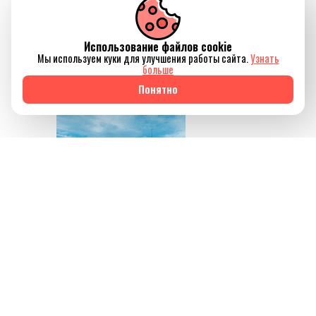
только восстановить
силы, но и ненадолго
Использование файлов cookie
отключиться от
Мы используем куки для улучшения работы сайта.
Узнать
привычного ритма
больше
жизни.
Понятно
Источник изображения
AQBOZAT
Сегодня баня всё
меньше ассоциируется
исключительно с
традицией или
способом провести