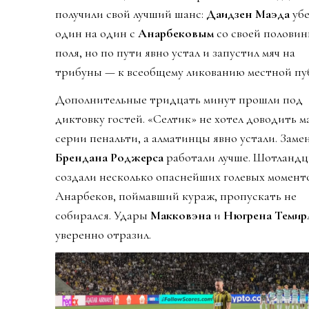
получили свой лучший шанс:
Даидзен Маэда
уб
один на один с
Анарбековым
со своей полови
поля, но по пути явно устал и запустил мяч на
трибуны — к всеобщему ликованию местной пу
Дополнительные тридцать минут прошли под
диктовку гостей. «Селтик» не хотел доводить м
серии пенальти, а алматинцы явно устали. Заме
Брендана Роджерса
работали лучше. Шотланд
создали несколько опаснейших голевых моменто
Анарбеков, поймавший кураж, пропускать не
собирался. Удары
Макковэна
и
Нюгрена Темир
уверенно отразил.