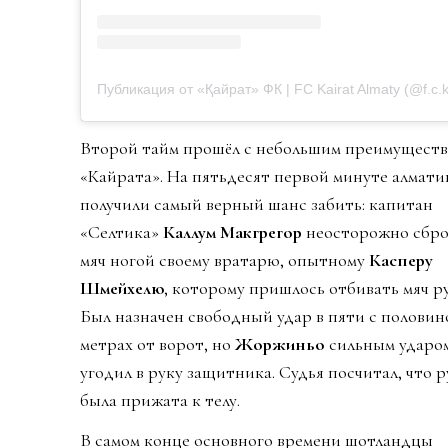
Публикация от «Қайрат» ФК | FC Kairat Almaty (@f.c.k
Второй тайм прошёл с небольшим преимущест
«Кайрата». На пятьдесят первой минуте алмат
получили самый верный шанс забить: капитан
«Селтика»
Каллум Макгрегор
неосторожно сбро
мяч ногой своему вратарю, опытному
Касперу
Шмейхелю
, которому пришлось отбивать мяч р
Был назначен свободный удар в пяти с половин
метрах от ворот, но
Жоржиньо
сильным ударо
угодил в руку защитника. Судья посчитал, что р
была прижата к телу.
В самом конце основного времени шотландцы