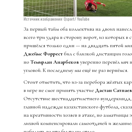
Источник изображения: Qsport/ YouTube
За первый тайм оба коллектива на двоих нанес
всего три удара в сторону ворот, из которых в 
пришёлся только один — на двадцать пятой ми
Джеймс Форрест
бил с близкой дистанции голо
но
Темирлан Анарбеков
уверенно перевёл мяч 
угловой. К последнему мы ещё не раз вернёмся.
Стоит отметить, что из-за перебора жёлтых ка
в игре не смог принять участие
Дастан Сатпаев
Отсутствие шестнадцатилетнего вундеркинда,
главной надежды казахстанского футбола, сказ
на креативности хозяев в атаке, но алматинцы э
лихвой компенсировали самоотдачей и желание
победить во что бы то ни стало.