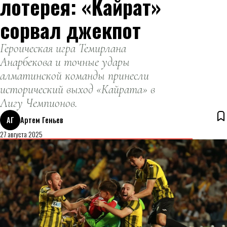
лотерея: «Кайрат»
сорвал джекпот
Героическая игра Темирлана
Анарбекова и точные удары
алматинской команды принесли
исторический выход «Кайрата» в
Лигу Чемпионов.
АГ
Артем Геньев
27 августа 2025