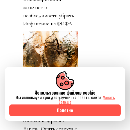
заявляют о
необходимости убрать
Инфантино из ФИФА.
Использование файлов cookie
Мы используем куки для улучшения работы сайта.
Узнать
больше
Понятно
День 5. Пришли новости
о кончине Франко
Барези. Опять старуха с