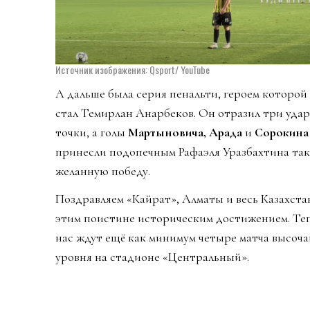
Источник изображения: Qsport/ YouTube
А дальше была серия пенальти, героем которой
стал Темирлан Анарбеков. Он отразил три удар
точки, а голы
Мартыновича, Арада
и
Сорокина
принесли подопечным Рафаэля Уразбахтина та
желанную победу.
Поздравляем «Кайрат», Алматы и весь Казахста
этим поистине историческим достижением. Те
нас ждут ещё как минимум четыре матча высоч
уровня на стадионе «Центральный».