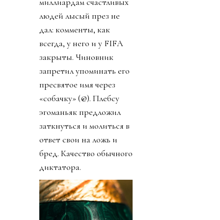
миллиардам счастливых
людей лысый през не
дал: комменты, как
всегда, у него и у FIFA
закрыты. Чиновник
запретил упоминать его
пресвятое имя через
«собачку» (@). Плебсу
эгоманьяк предложил
заткнуться и молиться в
ответ свои на ложь и
бред. Качество обычного
диктатора.