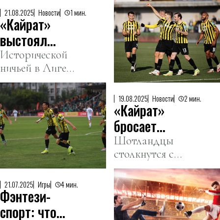
международного
между
уровня
21.08.2025
Новости
1 мин.
«Кайрат»
Кульджинским и
Талгарским
выстоял
трактами.
против
Исторической
ничьей в Лиге
«Селтика» в
Чемпионов
гостях
отметился
19.08.2025
Новости
2 мин.
«Кайрат»
казахстанский
клуб, сыграв с
бросает
шотландцами.
вызов
Шотландцы
столкнутся с
«Селтику» в
«Кайратом»,
битве за
жаждущим
Лигу
21.07.2025
Игры
4 мин.
Фэнтези-
повторить
Чемпионов
подвиги
спорт: что