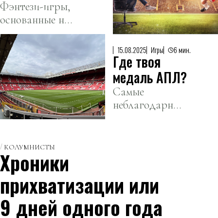
«Шахтера»
это такое и
Фэнтези-игры,
основанные на
как в него
реальных
играть
спортивных
15.08.2025
Игры
6 мин.
Где твоя
событиях, все
сильнее
медаль АПЛ?
набирают
Самые
популярность.
неблагодарные
вещи — делать
добро и
прогнозы. С
КОЛУМНИСТЫ
Хроники
первым пока
глобальная
прихватизации или
«напряженка»,
поэтому
9 дней одного года
сегодня —