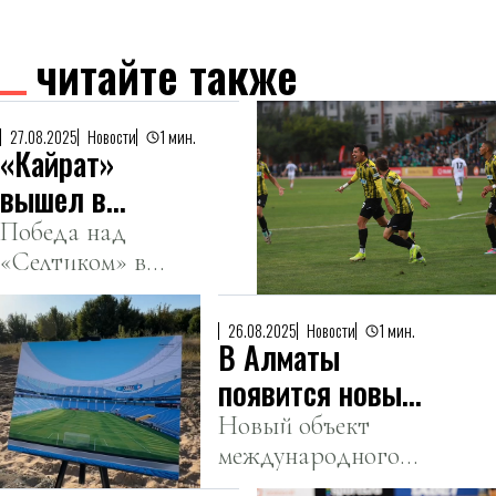
читайте также
27.08.2025
Новости
1 мин.
«Кайрат»
вышел в
основной
Победа над
«Селтиком» в
этап Лиги
драматичной
Чемпионов
серии пенальти
26.08.2025
Новости
1 мин.
В Алматы
открывает
новую
появится новый
страницу в
футбольный
Новый объект
истории клуба.
международного
стадион
уровня появится