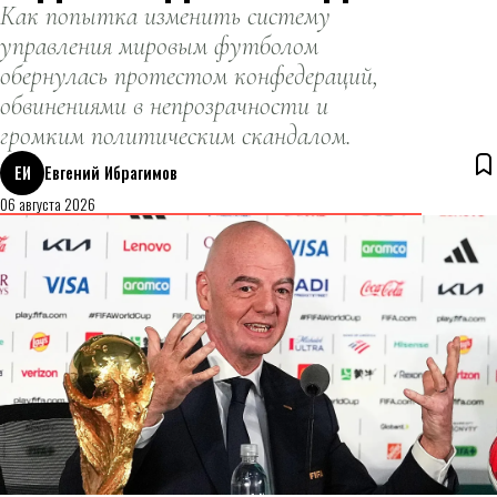
прогноз на
Как попытка изменить систему
стартующий
управления мировым футболом
чемпионат
обернулась протестом конфедераций,
английской
обвинениями в непрозрачности и
Премьер-лиги.
громким политическим скандалом.
ЕИ
Евгений Ибрагимов
06 августа 2026