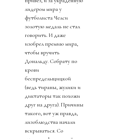
привез, и за украденную
лидером мира у
футболиста Челси
золотую медаль не стал
говорить. И даже
изобрел премию мира,
чтобы вручить
Дональду. Собрату по
крови
беспредельщицкой
(ведь тираны, жулики и
диктаторы так похожи
друг на друга). Причины
такого, вот уж правда,
лизоблюдства начали
вскрываться. Со