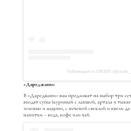
Публикация от CRUDO (@crudo_
«Дареджани»
В «Дареджани» вам предложат на выбор три сета (
входят супы (куриный с лапшой, артала и тыкв
зеленью и мацони, с печеной свеклой и квели да
напитки – вода, кофе или чай.