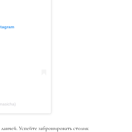
stagram
nasicha)
 ланчей. Успейте забронировать столик