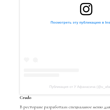
Посмотреть эту публикацию в In
Публикация от У Афанасича (@u_afa
Crudo
В ресторане разработали специальное меню для