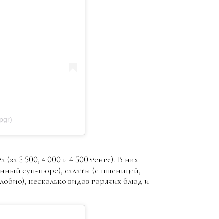
pgr)
за 3 500, 4 000 и 4 500 тенге). В них
енный суп-пюре), салаты (с пшеницей,
 лобио), несколько видов горячих блюд и