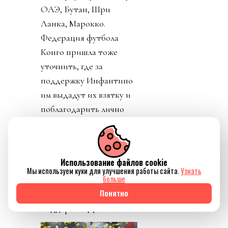
ОАЭ, Бутан, Шри
Ланка, Марокко.
Федерация футбола
Конго пришла тоже
уточнить, где за
поддержку Инфантино
им выдадут их взятку и
поблагодарить лично
товарища Инфантино за
развитие конголезского
футбола. Английская и
Использование файлов cookie
Валлийская ассоциации
Мы используем куки для улучшения работы сайта.
Узнать
больше
футбола закрепили
Понятно
формально отзыв своей
поддержки Джанни.