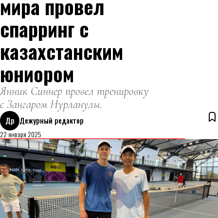
мира провел
спарринг с
казахстанским
юниором
Янник Синнер провел тренировку
с Зангаром Нурланулы.
Др
Дежурный редактор
22 января 2025