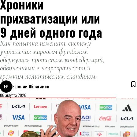
Хроники
работа с
теннисисткой
прихватизации или
завершена.
9 дней одного года
Как попытка изменить систему
управления мировым футболом
обернулась протестом конфедераций,
обвинениями в непрозрачности и
громким политическим скандалом.
ЕИ
Евгений Ибрагимов
06 августа 2026