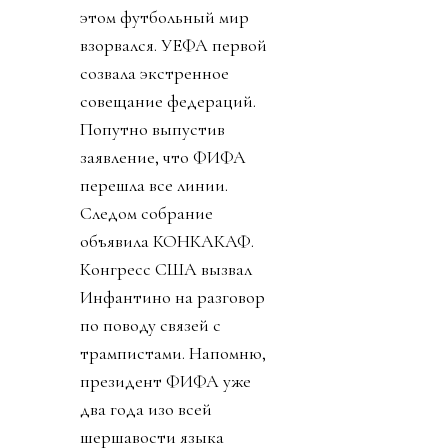
этом футбольный мир
взорвался. УЕФА первой
созвала экстренное
совещание федераций.
Попутно выпустив
заявление, что ФИФА
перешла все линии.
Следом собрание
объявила КОНКАКАФ.
Конгресс США вызвал
Инфантино на разговор
по поводу связей с
трампистами. Напомню,
президент ФИФА уже
два года изо всей
шершавости языка