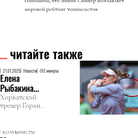
Напомним, что Янник Синнер возглавляет
мировой рейтинг теннисистов.
читайте также
21.01.2025
Новости
2 минуты
Елена
Рыбакина
завершила
Хорватский
тренер Горан
сотрудничество
Иванишевич
с новым
объявил о том, что
тренером
совместная
КОЛУМНИСТЫ