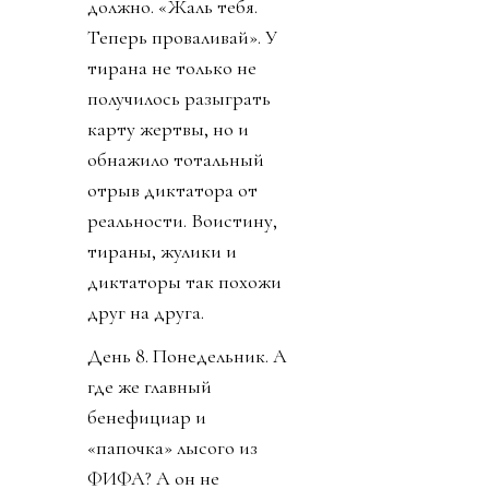
должно. «Жаль тебя.
Теперь проваливай». У
тирана не только не
получилось разыграть
карту жертвы, но и
обнажило тотальный
отрыв диктатора от
реальности. Воистину,
тираны, жулики и
диктаторы так похожи
друг на друга.
День 8. Понедельник. А
где же главный
бенефициар и
«папочка» лысого из
ФИФА? А он не