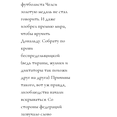
футболиста Челси
золотую медаль не стал
говорить. И даже
изобрел премию мира,
чтобы вручить
Дональду. Собрату по
крови
беспредельщицкой
(ведь тираны, жулики и
диктаторы так похожи
друг на друга). Причины
такого, вот уж правда,
лизоблюдства начали
вскрываться. Со
стороны федераций
зазвучало слово