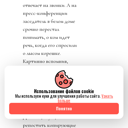
отвечает на звонки. А на
пресс-конференции
заседатель в белом доме
срочно перестал
понимать, о ком идет
речь, когда его спросили
о лысом корешке.
Картинно вспомнив,
дон заявил, что не
разговаривал с
Инфантино. Лишенный
Использование файлов cookie
благословения патрона,
Мы используем куки для улучшения работы сайта.
Узнать
больше
скукожившийся до
Понятно
размеров Волдеморта,
Джанни, скуля, начал
репостить копирующие