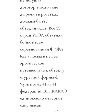
не могущая
договориться какие
дырочки в розетках
должны быть,
объединилась. Все 55
стран УЕФА объявили
бойкот всем
соревнованиям ФИФА
(см. «Посыл в пешее
эротическое
путешествие к объекту
огуречной формы»).
Чуть позже 41 из 41
федераций КОНКАКАФ
единогласно отвергли
саму мысль