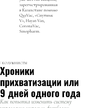
зарегистрированная
в Казахстане помимо
QazVac, «Спутник
V», Hayat-Vax,
СоronaVac,
Sinopharm.
КОЛУМНИСТЫ
Хроники
прихватизации или
9 дней одного года
Как попытка изменить систему