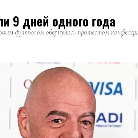
ли 9 дней одного года
вым футболом обернулась протестом конфедерац