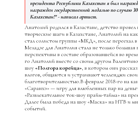
президента Республики Казахстан я был награжд
награжден государственной медалью по случаю 3
Казахстан!" - написал артист.
Анатолий родился в Казастане, детство провел
творческие шаги в Казахстане, Анатолий на как
стал солистом группы «МКД», после переехал в
Меладзе для Анатолия стала не только большая 
перспективы в составе образовавшейся во вре
го Анатолий вместе со своим другом Валентино
шоу
«Полтора корейца»
, в котором они расск
влогов, общаются и устраивают челленджи свои
благотворительностью.В феврале 2018-го на ка
«Саранхэ» — игру для влюбленных пар на деньг
«Развлекательное ток-шоу прайм-тайма» на пр
Далее была победа на шоу «Маска» на НТВ и м
событий.