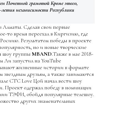
ен Почетной грамотой Кроме этого,
0-летия независимости Республики
 в Алматы. Сделав свои первые
ое-то время переехал в Киргизию, где
 Росиию. Результатом победы в проекте
популярность, но и новые творческие
мя шоу группы
MBAND
.Также в мае 2018-
м Ли запустил на YouTube
азывают жизненные истории в формате
м звездным друзьям, а также занимаются
нале СТС Love Цой начал вести шоу
и. Проект одержал победу в номинации
емии ТЭФИ, обойдя популярные телешоу.
ножество других знаменательных