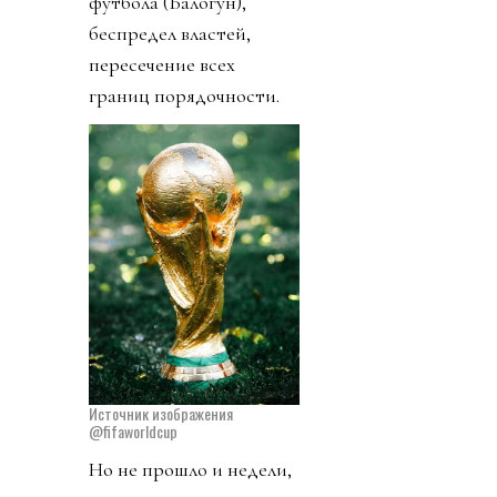
футбола (Балогун),
беспредел властей,
пересечение всех
границ порядочности.
Источник изображения
@fifaworldcup
Но не прошло и недели,