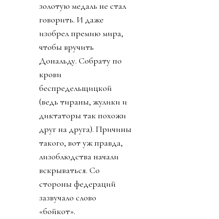
золотую медаль не стал
говорить. И даже
изобрел премию мира,
чтобы вручить
Дональду. Собрату по
крови
беспредельщицкой
(ведь тираны, жулики и
диктаторы так похожи
друг на друга). Причины
такого, вот уж правда,
лизоблюдства начали
вскрываться. Со
стороны федераций
зазвучало слово
«бойкот».