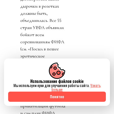
дырочки в розетках
должны быть,
объединилась. Все 55
стран УЕФА объявили
бойкот всем
соревнованиям ФИФА
(см. «Посыл в пешее
эротическое
путешествие к объекту
огуречной формы»).
Чуть позже 41 из 41
Использование файлов cookie
федераций КОНКАКАФ
Мы используем куки для улучшения работы сайта.
Узнать
больше
единогласно отвергли
Понятно
саму мысль
приватизации футбола
и сам план ФИФА.