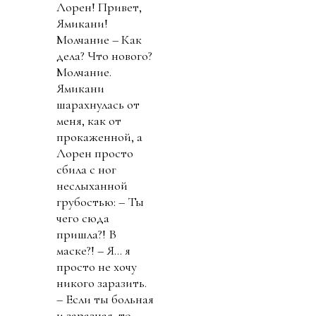
Лорен! Привет,
Ямикани!
Молчание – Как
дела? Что нового?
Молчание.
Ямикани
шарахнулась от
меня, как от
прокаженной, а
Лорен просто
сбила с ног
неслыханной
грубостью: – Ты
чего сюда
пришла?! В
маске?! – Я… я
просто не хочу
никого заразить.
– Если ты больная
и заразная, то