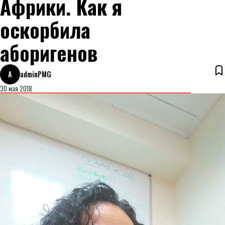
Африки. Как я
оскорбила
аборигенов
A
adminPMG
30 мая 2018