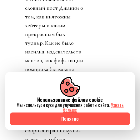
словный пост Джанни о
том, как ничтожны
хейтеры и каким
прекрасным был
турнир. Как не было
насилия, издевательств
ментов, как фифа нации
помирила (возможно,
Иран и США) и как
старались
правительства, чтобы
Использование файлов cookie
все были рады и
Мы используем куки для улучшения работы сайта.
Узнать
больше
счастливы (см.
Понятно
«Газлайтинг»). Даже
сборная Иран получила
и визы, и доброе