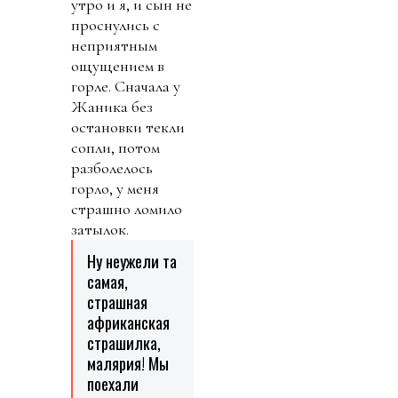
утро и я, и сын не
проснулись с
неприятным
ощущением в
горле. Сначала у
Жаника без
остановки текли
сопли, потом
разболелось
горло, у меня
страшно ломило
затылок.
Ну неужели та
самая,
страшная
африканская
страшилка,
малярия! Мы
поехали