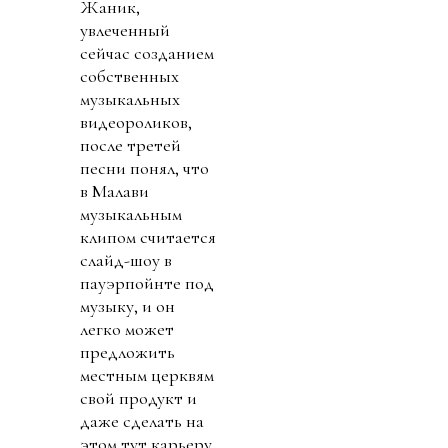
Жаник,
увлеченный
сейчас созданием
собственных
музыкальных
видеороликов,
после третей
песни понял, что
в Малави
музыкальным
клипом считается
слайд-шоу в
пауэрпойнте под
музыку, и он
легко может
предложить
местным церквям
свой продукт и
даже сделать на
этом тут карьеру.