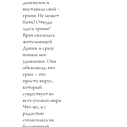
диагнозом и
выставила свой –
грипп. Не может
быть! Откуда
здесь грипп?
Врач оказалась
жительницей
Дании и сразу
поняла мое
удивление. Она
объяснила, что
грип – это
просто вирус,
который
существует во
всех уголках мира.
Что же, я с
радостью
согласилась на
больничный