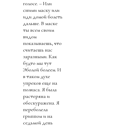
голосе. – Или
сними маску или
иди домой болеть
дальше. В маске
ты всем своим
видом
показываешь, что
считаешь нас
заразными. Как
будто мы тут
Эболой болеем. И
в таком духе
упреков еще на
полчаса. Я была
растеряна и
обескуражена. Я
переболела
гриппом и на
седьмой день