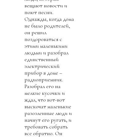
вещают новости и
поют песни.
Однажды, когда дома
не было родителей,
он решил
поздороваться с
этими маленькими
людьми и разобрал
единственный
электрический
прибор в доме –
радиоприемник.
Разобрал его на
мелкие кусочки и
ждал, что вот-вот
выскочат маленькие
разозленные люди и
начнут его ругать, и
требовать собрать
все обратно. Он