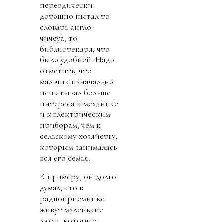
переодически
дотошно пытал то
словарь англо-
чичеуа, то
библиотекаря, что
было удобней. Надо
отметить, что
мальчик изначально
испытывал больше
интереса к механике
и к электрическим
приборам, чем к
сельскому хозяйству,
которым занималась
вся его семья.
К примеру, он долго
думал, что в
радиоприемнике
живут маленькие
люди, которые