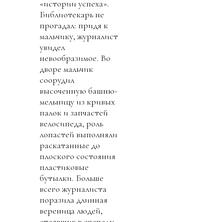
«истории успеха».
Библиотекарь не
прогадал: придя к
мальчику, журналист
увидел
невообразимое. Во
дворе мальчик
соорудил
высоченную башню-
мельницу из кривых
палок и запчастей
велосипеда, роль
лопастей выполняли
раскатанные до
плоского состояния
пластиковые
бутылки. Больше
всего журналиста
поразила длинная
вереница людей,
стоявших в очереди