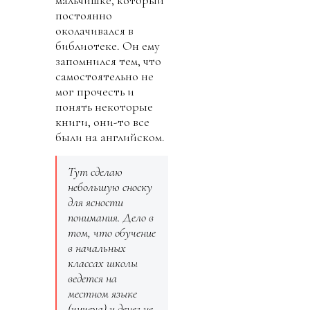
постоянно
околачивался в
библиотеке. Он ему
запомнился тем, что
самостоятельно не
мог прочесть и
понять некоторые
книги, они-то все
были на английском.
Тут сделаю
небольшую сноску
для ясности
понимания. Дело в
том, что обучение
в начальных
классах школы
ведется на
местном языке
(чичеуа) и денег не