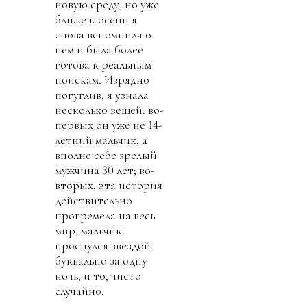
новую среду, но уже
ближе к осени я
снова вспомнила о
нем и была более
готова к реальным
поискам. Изрядно
погуглив, я узнала
несколько вещей: во-
первых он уже не 14-
летний мальчик, а
вполне себе зрелый
мужчина 30 лет; во-
вторых, эта история
действительно
прогремела на весь
мир, мальчик
проснулся звездой
буквально за одну
ночь, и то, чисто
случайно.