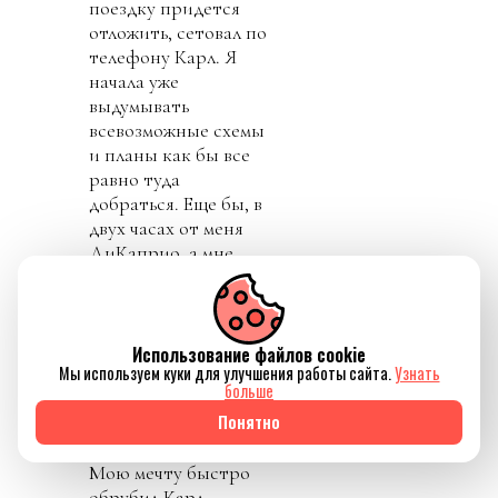
поездку придется
отложить, сетовал по
телефону Карл. Я
начала уже
выдумывать
всевозможные схемы
и планы как бы все
равно туда
добраться. Еще бы, в
двух часах от меня
ДиКаприо, а мне
дома сидеть? Вдруг
удастся с ним
пересечься в холле
местной гостиницы
Использование файлов cookie
Мы используем куки для улучшения работы сайта.
Узнать
и «случайно»
больше
заговорить, может
Понятно
даже взять свое
первое интервью...
Мою мечту быстро
обрубил Карл,