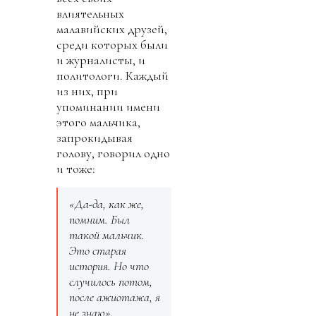
влиятельных
малавийских друзей,
среди которых были
и журналисты, и
политологи. Каждый
из них, при
упоминании имени
этого мальчика,
запрокидывая
голову, говорил одно
и тоже:
«Да-да, как же,
помним. Был
такой мальчик.
Это старая
история. Но что
случилось потом,
после ажиотажа, я
не знаю».