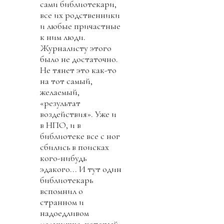
сами библиотекари,
все их родственники
и любые причастные
к ним люди.
Журналисту этого
было не достаточно.
Не тянет это как-то
на тот самый,
желаемый,
«результат
воздействия». Уже и
в НПО, и в
библиотеке все с ног
сбились в поисках
кого-нибудь
эдакого... И тут один
библиотекарь
вспомнил о
странном и
надоедливом
мальчишке, который