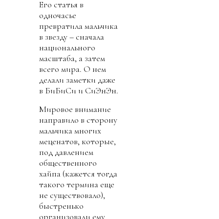
Его статья в
одночасье
превратила мальчика
в звезду – сначала
национального
масштаба, а затем
всего мира. О нем
делали заметки даже
в БиБиСи и СиЭнЭн.
Мировое внимание
направило в сторону
мальчика многих
меценатов, которые,
под давлением
общественного
хайпа (кажется тогда
такого термина еще
не существовало),
быстренько
организовали ему