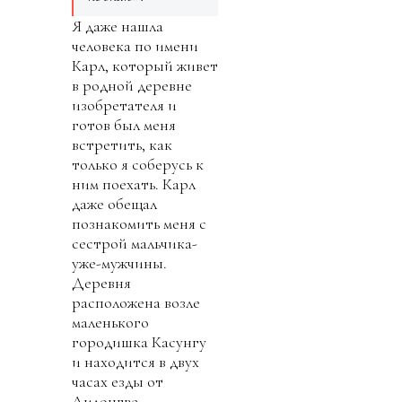
Я даже нашла
человека по имени
Карл, который живет
в родной деревне
изобретателя и
готов был меня
встретить, как
только я соберусь к
ним поехать. Карл
даже обещал
познакомить меня с
сестрой мальчика-
уже-мужчины.
Деревня
расположена возле
маленького
городишка Касунгу
и находится в двух
часах езды от
Лилонгве.