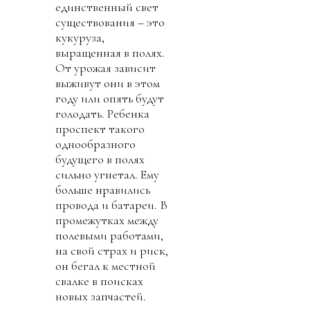
единственный свет
существования – это
кукуруза,
выращенная в полях.
От урожая зависит
выживут они в этом
году или опять будут
голодать. Ребенка
проспект такого
однообразного
будущего в полях
сильно угнетал. Ему
больше нравились
провода и батареи. В
промежутках между
полевыми работами,
на свой страх и риск,
он бегал к местной
свалке в поисках
новых запчастей.