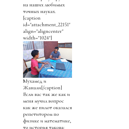
на наших любимых
точных науках.
[caption
id="attachment_22151"
align="aligncenter"
width="1024"]
Мухамед и
Жанали[/caption]
Если вас так же как и
меня мучил вопрос
как же пилот оказался
репетитором по
физике и математике,
то история такова: