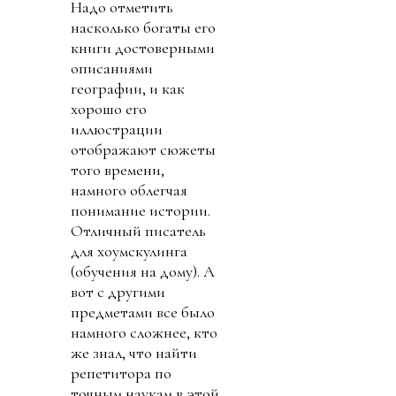
Надо отметить
насколько богаты его
книги достоверными
описаниями
географии, и как
хорошо его
иллюстрации
отображают сюжеты
того времени,
намного облегчая
понимание истории.
Отличный писатель
для хоумскулинга
(обучения на дому). А
вот с другими
предметами все было
намного сложнее, кто
же знал, что найти
репетитора по
точным наукам в этой