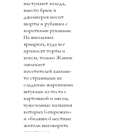
наступают холода,
вместо брюк и
джемперов носит
шорты и рубашки с
короткими рукавами.
На школьных
ярмарках, куда все
приносят торты и
кексы, только Жаник
завлекает
посетителей какими-
то странными не
сладкими жаренными
штуками из теста с
картошкой и мясом,
чужеземные названия
которых («пирожки»
и «биляши») местные
жители выговорить
просто не в