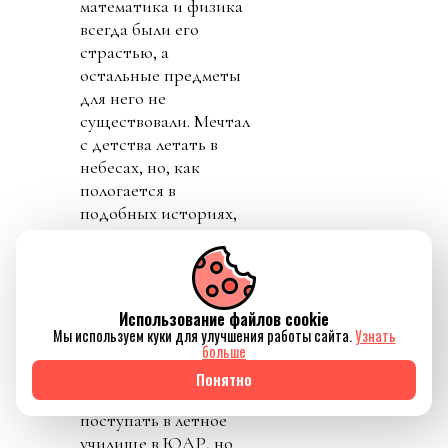
математика и физика
всегда были его
страстью, а
остальные предметы
для него не
существовали. Мечтал
с детства летать в
небесах, но, как
пологается в
подобных историях,
традиционная и до
мелочей расчетливая
пакистанская семья
считала его немного
Использование файлов cookie
не в себе из-за его
Мы используем куки для улучшения работы сайта.
Узнать
непрактичной мечты.
больше
После окончания
Понятно
школы он пошел
поступать в летное
училище в ЮАР, но