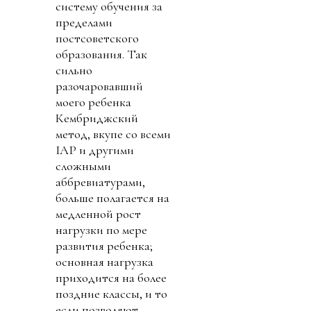
систему обучения за
пределами
постсоветского
образования. Так
сильно
разочаровавший
моего ребенка
Кембриджский
метод, вкупе со всеми
IАP и другими
сложными
аббревиатурами,
больше полагается на
медленной рост
нагрузки по мере
развития ребенка;
основная нагрузка
приходится на более
поздние классы, и то
если позволяют