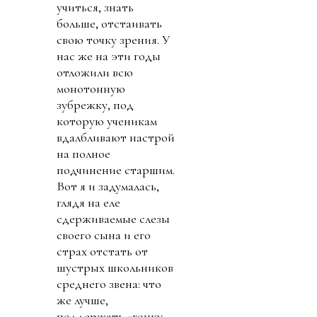
учиться, знать
больше, отстаивать
свою точку зрения. У
нас же на эти годы
отложили всю
монотонную
зубрежку, под
которую ученикам
вдалбливают настрой
на полное
подчинение старшим.
Вот я и задумалась,
глядя на еле
сдерживаемые слезы
своего сына и его
страх отстать от
шустрых школьников
среднего звена: что
же лучше,
поддержать «гонку