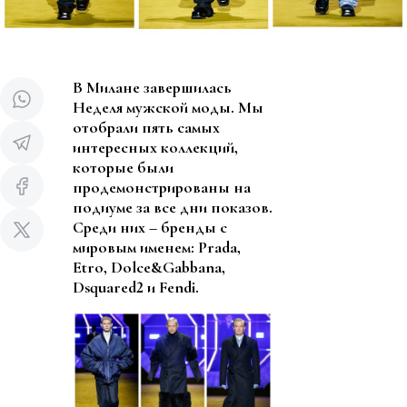
В Милане завершилась
Неделя мужской моды. Мы
отобрали пять самых
интересных коллекций,
которые были
продемонстрированы на
подиуме за все дни показов.
Среди них – бренды с
мировым именем: Prada,
Etro, Dolce&Gabbana,
Dsquared2 и Fendi.