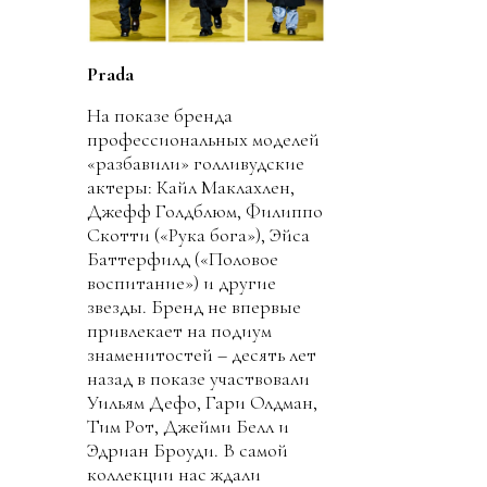
Prada
На показе бренда
профессиональных моделей
«разбавили» голливудские
актеры: Кайл Маклахлен,
Джефф Голдблюм, Филиппо
Скотти («Рука бога»), Эйса
Баттерфилд («Половое
воспитание») и другие
звезды. Бренд не впервые
привлекает на подиум
знаменитостей – десять лет
назад в показе участвовали
Уильям Дефо, Гари Олдман,
Тим Рот, Джейми Белл и
Эдриан Броуди. В самой
коллекции нас ждали