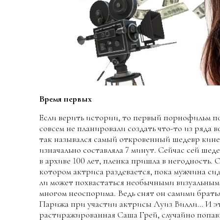
Время первых
Если верить истории, то первый порнофильм по
совсем не планировали создать что-то из ряда 
так назывался самый откровенный шедевр кинем
изначально составляла 7 минут. Сейчас сей шед
в архиве 100 лет, пленка пришла в негодность.
котором актриса раздевается, пока мужчина си
ли может похвастаться необычными визуальным
многом неоспорима. Ведь снят он самими брат
Парижа при участии актрисы Луиз Вилли… И эт
растиражированная Саша Грей, случайно попав