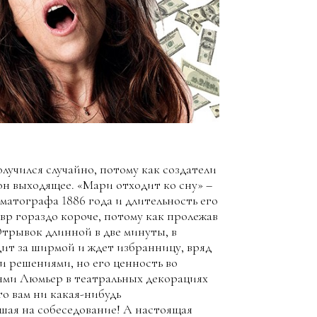
лучился случайно, потому как создатели
вон выходящее. «Мари отходит ко сну» –
атографа 1886 года и длительность его
евр гораздо короче, потому как пролежав
 Отрывок длинной в две минуты, в
дит за ширмой и ждет избранницу, вряд
и решениями, но его ценность во
ьями Люмьер в театральных декорациях
о вам ни какая-нибудь
шая на собеседование! А настоящая