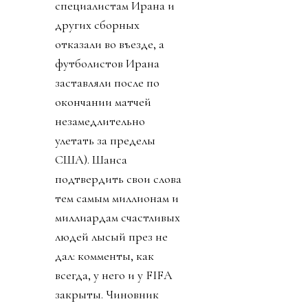
специалистам Ирана и
других сборных
отказали во въезде, а
футболистов Ирана
заставляли после по
окончании матчей
незамедлительно
улетать за пределы
США). Шанса
подтвердить свои слова
тем самым миллионам и
миллиардам счастливых
людей лысый през не
дал: комменты, как
всегда, у него и у FIFA
закрыты. Чиновник