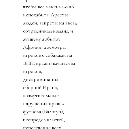
чтобы все максимально
испохабить. Аресты
людей, запреты на въезд
сотрудникам команд и
лучшему арбитру
Африки, досмотры
игроков с собаками на
ВПП, кражи имущества
игроков,
дискриминация
сборной Ирана,
возмутительные
нарушения правил
футбола (Балогун),
беспредел властей,
пересечение всех