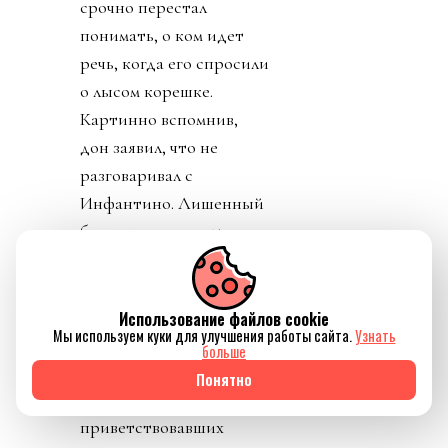
срочно перестал
понимать, о ком идет
речь, когда его спросили
о лысом корешке.
Картинно вспомнив,
дон заявил, что не
разговаривал с
Инфантино. Лишенный
благословения патрона,
скукожившийся до
размеров Волдеморта,
Джанни, скуля, начал
Использование файлов cookie
Мы используем куки для улучшения работы сайта.
Узнать
репостить копирующие
больше
текст друг друга посты
Понятно
федераций,
приветствовавших