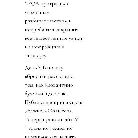
УЕФА пригрозило
уголовным
разбирательством и
потребовала сохранять
все вещественные улики
и информацию о
заговоре.
День 7. В прессу
вбросили рассказы о
том, как Инфантино
буллили в детстве.
Публика восприняла как
должно. «Жаль тебя.
Теперь проваливай». У
тирана не только не
получилось разыграть