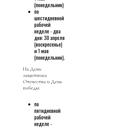
(понедельник)
по
шестидневной
рабочей
неделе - два
дня: 30 апреля
(воскресенье)
и 1 мая
(понедельник).
На День
защитника
Отечества и День
победы:
по
пятидневной
рабочей
неделе -