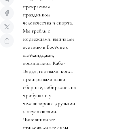
прекрасным
праздником
человечества и спорта.
Мы гребли с
норвежцами, выпивали
все пиво в Бостоне с
шотландцами,
восхищались Кабо-
Верде, горевали, когда
проигрывали наши
сборные, собирались на
трибунах и у
телевизоров с друзьями
и вкусняшками.
Чиновники же
приложили все силы,