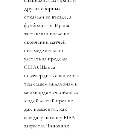
специалистам Ирана и
других сборных
отказали во въезде, а
футболистов Ирана
заставляли после по
окончании матчей
незамедлительно
улетать за пределы
США). Шанса
подтвердить свои слова
тем самым миллионам и
миллиардам счастливых
людей лысый през не
дал: комменты, как
всегда, у него и у FIFA
закрыты. Чиновник