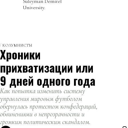
Suleyman Demirel
University.
КОЛУМНИСТЫ
Хроники
прихватизации или
9 дней одного года
Как попытка изменить систему
управления мировым футболом
обернулась протестом конфедераций,
обвинениями в непрозрачности и
громким политическим скандалом.