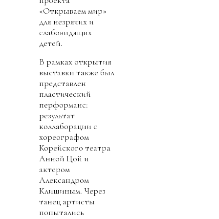
проекта
«Открываем мир»
для незрячих и
слабовидящих
детей.
В рамках открытия
выставки также был
представлен
пластический
перформанс:
результат
коллаборации с
хореографом
Корейского театра
Анной Цой и
актером
Александром
Клишиным. Через
танец артисты
попытались