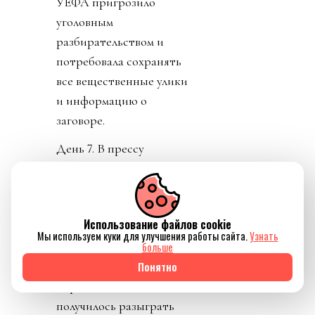
УЕФА пригрозило
уголовным
разбирательством и
потребовала сохранять
все вещественные улики
и информацию о
заговоре.
День 7. В прессу
вбросили рассказы о
том, как Инфантино
буллили в детстве.
Использование файлов cookie
Публика восприняла как
Мы используем куки для улучшения работы сайта.
Узнать
должно. «Жаль тебя.
больше
Теперь проваливай». У
Понятно
тирана не только не
получилось разыграть