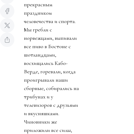
прекрасным
праздником
человечества и спорта.
Мы гребли с
норвежцами, выпивали
все пиво в Бостоне с
шотландцами,
восхищались Кабо-
Верде, горевали, когда
проигрывали наши
сборные, собирались на
трибунах и у
телевизоров с друзьями
и вкусняшками.
Чиновники же
приложили все силы,