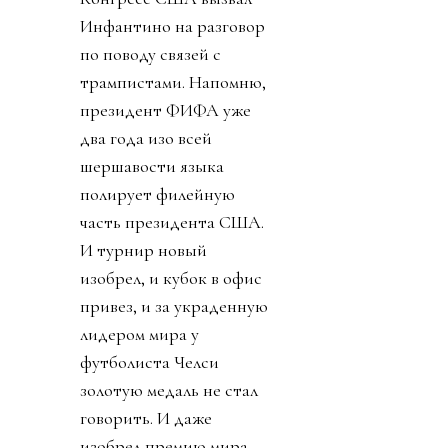
Инфантино на разговор
по поводу связей с
трампистами. Напомню,
президент ФИФА уже
два года изо всей
шершавости языка
полирует филейную
часть президента США.
И турнир новый
изобрел, и кубок в офис
привез, и за украденную
лидером мира у
футболиста Челси
золотую медаль не стал
говорить. И даже
изобрел премию мира,