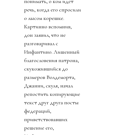
понимать, о ком идет
речь, когда его спросили
о лысом корешке.
Картинно вспомнив,
дон заявил, что не
разговаривал с
Инфантино. Лишенный
благословения патрона,
скукожившийся до
размеров Волдеморта,
Джанни, скуля, начал
репостить копирующие
текст друг друга посты
федераций,
приветствовавших
решение его,