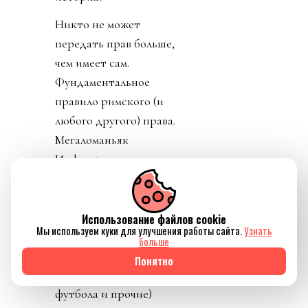
Никто не может
передать прав больше,
чем имеет сам.
Фундаментальное
правило римского (и
любого другого) права.
Мегаломаньяк
Инфантино,
страдающий
комплексом бога
(смотрим историю про
Использование файлов cookie
Мы используем куки для улучшения работы сайта.
Узнать
кортежи, про
больше
рукопожатие лидеров
Понятно
стран, премия мира
футбола и прочие)