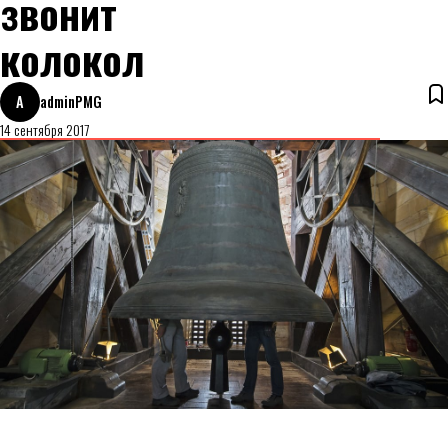
звонит
колокол
A
adminPMG
14 сентября 2017