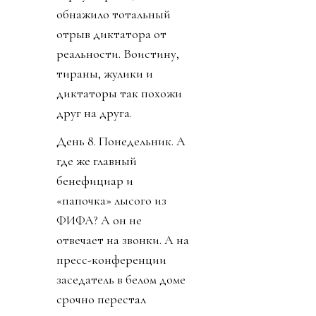
обнажило тотальный
отрыв диктатора от
реальности. Воистину,
тираны, жулики и
диктаторы так похожи
друг на друга.
День 8. Понедельник. А
где же главный
бенефициар и
«папочка» лысого из
ФИФА? А он не
отвечает на звонки. А на
пресс-конференции
заседатель в белом доме
срочно перестал