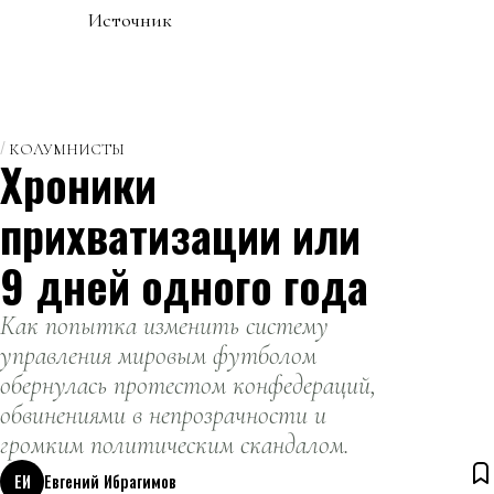
Источник
КОЛУМНИСТЫ
Хроники
прихватизации или
9 дней одного года
Как попытка изменить систему
управления мировым футболом
обернулась протестом конфедераций,
обвинениями в непрозрачности и
громким политическим скандалом.
ЕИ
Евгений Ибрагимов