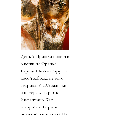
День 5. Пришли новости
о кончине Франко
Барези. Опять старуха с
косой забрала не того
старика. УЕФА заявили
о потере доверия к
Инфантино. Как
говорится, Борман
понял, что проиграл. На