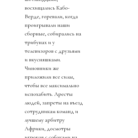
восхищались Кабо-
Верде, горевали, когда
проигрывали наши
сборные, собирались на
трибунах и у
телевизоров с друзьями
и вкусняшками.
Чиновники же
приложили все силы,
чтобы все максимально
испохабить. Аресты
людей, запреты на въезд
сотрудникам команд и
лучшему арбитру
Африки, досмотры
игроков с собаками на