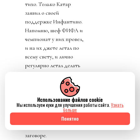
тихо. Только Катар
заявил о своей
поддержке Инфантино.
Напомню, шеф ФИФА и
чемпионат у них провел,
и на их джете летал по
всему свету, и лично
регулярно летал делать
«ку» правителям Катара.
УЕФА пригрозило
уголовным
Использование файлов cookie
разбирательством и
Мы используем куки для улучшения работы сайта.
Узнать
потребовала сохранять
больше
все вещественные улики
Понятно
и информацию о
заговоре.