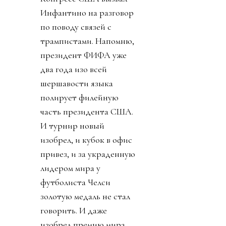
Инфантино на разговор
по поводу связей с
трампистами. Напомню,
президент ФИФА уже
два года изо всей
шершавости языка
полирует филейную
часть президента США.
И турнир новый
изобрел, и кубок в офис
привез, и за украденную
лидером мира у
футболиста Челси
золотую медаль не стал
говорить. И даже
изобрел премию мира,