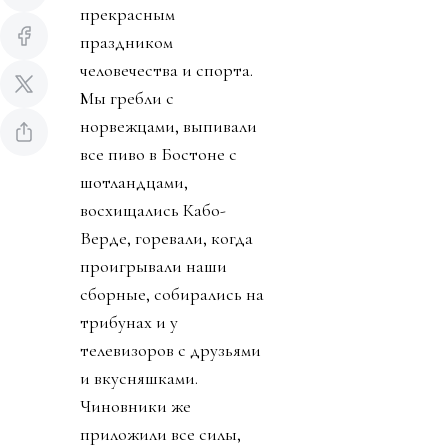
прекрасным
праздником
человечества и спорта.
Мы гребли с
норвежцами, выпивали
все пиво в Бостоне с
шотландцами,
восхищались Кабо-
Верде, горевали, когда
проигрывали наши
сборные, собирались на
трибунах и у
телевизоров с друзьями
и вкусняшками.
Чиновники же
приложили все силы,