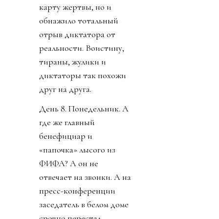
карту жертвы, но и
обнажило тотальный
отрыв диктатора от
реальности. Воистину,
тираны, жулики и
диктаторы так похожи
друг на друга.
День 8. Понедельник. А
где же главный
бенефициар и
«папочка» лысого из
ФИФА? А он не
отвечает на звонки. А на
пресс-конференции
заседатель в белом доме
срочно перестал