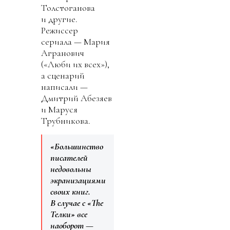
Толстоганова
и другие.
Режиссер
сериала — Мария
Агранович
(«Люби их всех»),
а сценарий
написали —
Дмитрий Абезяев
и Маруся
Трубникова.
«Большинство
писателей
недовольны
экранизациями
своих книг.
В случае с «The
Телки» все
наоборот —