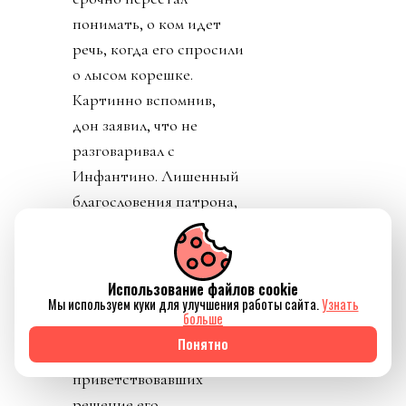
понимать, о ком идет
речь, когда его спросили
о лысом корешке.
Картинно вспомнив,
дон заявил, что не
разговаривал с
Инфантино. Лишенный
благословения патрона,
скукожившийся до
размеров Волдеморта,
Джанни, скуля, начал
Использование файлов cookie
репостить копирующие
Мы используем куки для улучшения работы сайта.
Узнать
больше
текст друг друга посты
Понятно
федераций,
приветствовавших
решение его,