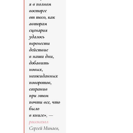
я в полном
восторге
от того, как
авторам
сценария
удалось
перенести
действие
в наши дни,
добавить
новых,
неожиданных
поворотов,
сохранив
при этом
почти все, что
было
в книге»
, —
рассказал
Сергей Минаев,