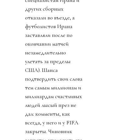
других сборных
отказали во въезде, а
футболистов Ирана
заставляли после по
окончании матчей
незамедлительно
улетать за пределы
США). Шанса
подтвердить свои слова
тем самым миллионам и
миллиардам счастливых
людей лысый през не
дал: комменты, как
всегда, у него и у FIFA
закрыты. Чиновник
запретил упоминать его