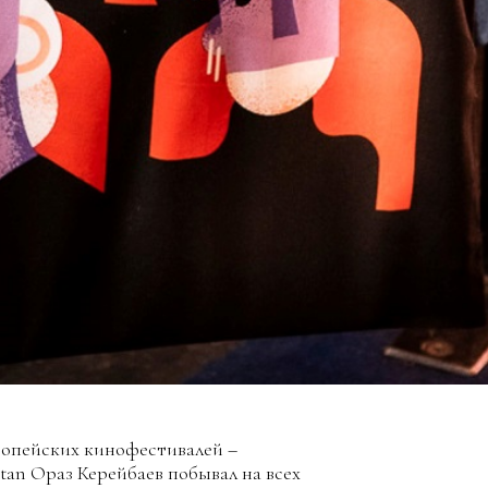
вропейских кинофестивалей –
tan Ораз Керейбаев побывал на всех