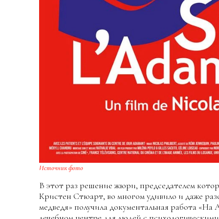
Источник фото
В этот раз решение жюри, председателем кото
Кристен Стюарт, во многом удивило и даже разо
медведя» получила документальная работа «На 
лечебном центре для людей с психологическим