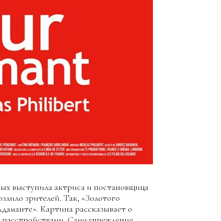
рых выступила актриса и постановщица
злило зрителей. Так, «Золотого
Адаманте». Картина рассказывает о
и расстройствами. Само учреждение