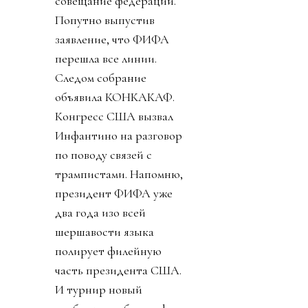
совещание федераций.
Попутно выпустив
заявление, что ФИФА
перешла все линии.
Следом собрание
объявила КОНКАКАФ.
Конгресс США вызвал
Инфантино на разговор
по поводу связей с
трампистами. Напомню,
президент ФИФА уже
два года изо всей
шершавости языка
полирует филейную
часть президента США.
И турнир новый