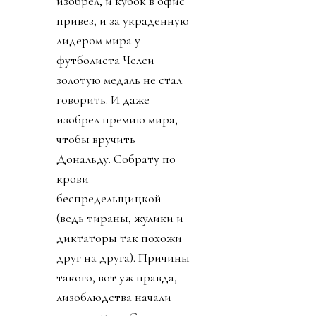
изобрел, и кубок в офис
привез, и за украденную
лидером мира у
футболиста Челси
золотую медаль не стал
говорить. И даже
изобрел премию мира,
чтобы вручить
Дональду. Собрату по
крови
беспредельщицкой
(ведь тираны, жулики и
диктаторы так похожи
друг на друга). Причины
такого, вот уж правда,
лизоблюдства начали