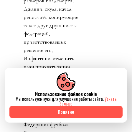
размеров Волдеморта,
Джанни, скуля, начал
репостить копирующие
текст друг друга посты
федераций,
приветствовавших
решение его,
Инфантино, отменить
план прихватизации.
Опять смотрим что
такое «газлайтинг», а
равно и рассматриваем
Использование файлов cookie
Мы используем куки для улучшения работы сайта.
Узнать
подборку стран: Катар,
больше
ОАЭ, Бутан, Шри
Понятно
Ланка, Марокко.
Федерация футбола