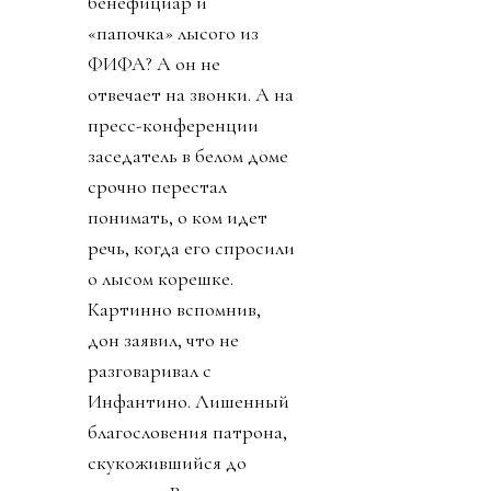
бенефициар и
«папочка» лысого из
ФИФА? А он не
отвечает на звонки. А на
пресс-конференции
заседатель в белом доме
срочно перестал
понимать, о ком идет
речь, когда его спросили
о лысом корешке.
Картинно вспомнив,
дон заявил, что не
разговаривал с
Инфантино. Лишенный
благословения патрона,
скукожившийся до