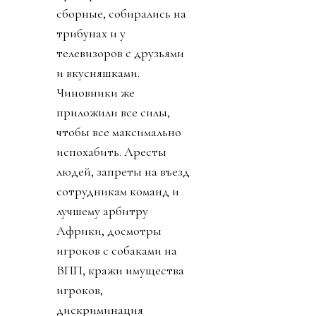
сборные, собирались на
трибунах и у
телевизоров с друзьями
и вкусняшками.
Чиновники же
приложили все силы,
чтобы все максимально
испохабить. Аресты
людей, запреты на въезд
сотрудникам команд и
лучшему арбитру
Африки, досмотры
игроков с собаками на
ВПП, кражи имущества
игроков,
дискриминация