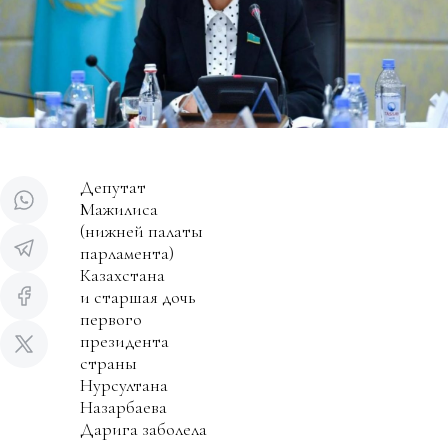
Депутат
Мажилиса
(нижней палаты
парламента)
Казахстана
и старшая дочь
первого
президента
страны
Нурсултана
Назарбаева
Дарига заболела