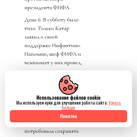
президента ФИФА.
День 6. В субботу было
тихо. Только Катар
заявил о своей
поддержке Инфантино.
Напомню, шеф ФИФА и
чемпионат у них провел,
и на их джете летал по
всему свету, и лично
регулярно летал делать
«ку» правителям Катара.
Использование файлов cookie
Мы используем куки для улучшения работы сайта.
Узнать
УЕФА пригрозило
больше
уголовным
Понятно
разбирательством и
потребовала сохранять