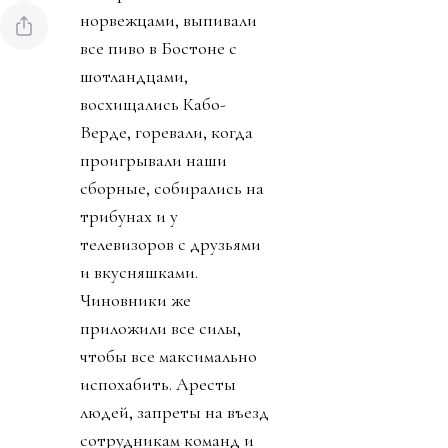
норвежцами, выпивали
все пиво в Бостоне с
шотландцами,
восхищались Кабо-
Верде, горевали, когда
проигрывали наши
сборные, собирались на
трибунах и у
телевизоров с друзьями
и вкусняшками.
Чиновники же
приложили все силы,
чтобы все максимально
испохабить. Аресты
людей, запреты на въезд
сотрудникам команд и