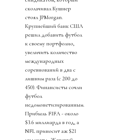
сколачивал Кушнер
стоял JPMorgan.
Крупнейший банк США
решил добавить футбол
к своему портфолио,
увеличить количество
международных
соревнований в два с
лишним раза (с 200 до
450). Финансисты сочли
футбол
недомонетизированным.
Прибыль FIFA - около
$3.6 миллиарда в год, а
NFL приносит аж $21
миллиард. Женский