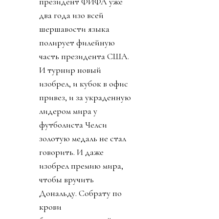
президент ФИФА уже
два года изо всей
шершавости языка
полирует филейную
часть президента США.
И турнир новый
изобрел, и кубок в офис
привез, и за украденную
лидером мира у
футболиста Челси
золотую медаль не стал
говорить. И даже
изобрел премию мира,
чтобы вручить
Дональду. Собрату по
крови