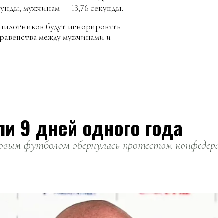
кунды, мужчинам — 13,76 секунды.
спилотников будут игнорировать
еравенства между мужчинами и
ли 9 дней одного года
вым футболом обернулась протестом конфедерац