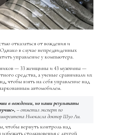
тью отказаться от вождения и
 Однако в случае непредвиденных
атить управление у компьютера.
стников — 33 женщины и 43 мужчины —
ного средства, а ученые сравнивали их
нд, чтобы взять на себя управление над
паркованным автомобилем.
оши в вождении, но наши результаты
лучше»,
– отметил эксперт по
иверситета Ньюкасла доктор Шуо Ли.
ы, чтобы вернуть контроль над
ы избежать столкновения с другой