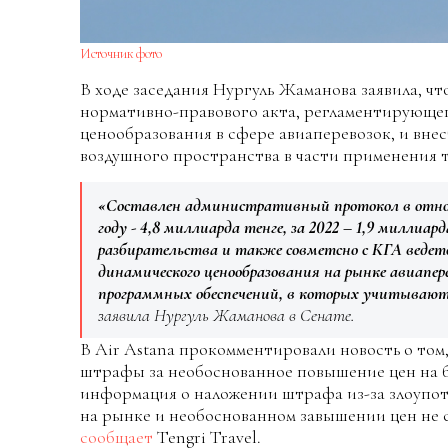
Источник фото
В ходе заседания Нургуль Жаманова заявила, ч
нормативно-правового акта, регламентирующе
ценообразования в сфере авиаперевозок, и внес
воздушного пространства в части применения 
«Составлен административный протокол в отнош
году - 4,8 миллиарда тенге, за 2022 – 1,9 миллиар
разбирательства и также совметсно с КГА ведетс
динамического ценообразования на рынке авиапер
программных обеспечений, в которых учитывают 
заявила Нургуль Жаманова в Сенате.
В Air Astana прокомментировали новость о то
штрафы за необоснованное повышение цен на б
информация о наложении штрафа из-за злоуп
на рынке и необоснованном завышении цен не 
сообщает
Tengri Travel.