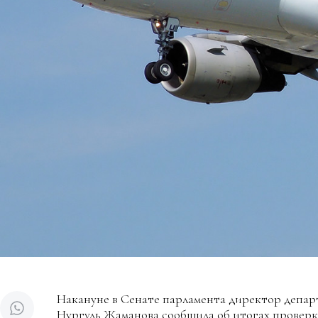
Накануне в Сенате парламента директор депар
Нургуль Жаманова сообщила об итогах проверк