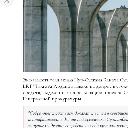
Экс-заместителя акима Нур-Султана Каната Сул
LRT" Талгата Ардана вызвали на допрос в сто
средств, выделенных на реализацию проекта. О
Генеральной прокуратуры.
"Собранные следствием доказательства в совершен
квалифицировать деяния подозреваемого Султанбек
хищение бюджетных средств в особо крупном размер