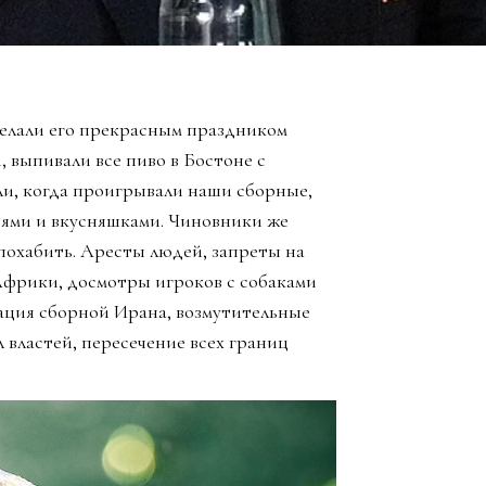
елали его прекрасным праздником
, выпивали все пиво в Бостоне с
ли, когда проигрывали наши сборные,
зьями и вкусняшками. Чиновники же
похабить. Аресты людей, запреты на
Африки, досмотры игроков с собаками
ация сборной Ирана, возмутительные
 властей, пересечение всех границ