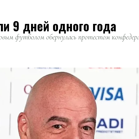
ли 9 дней одного года
вым футболом обернулась протестом конфедерац