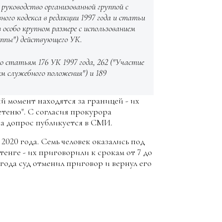
и руководство организованной группой с
ного кодекса в редакции 1997 года и статьи
особо крупном размере с использованием
уппы") действующего УК.
 статьям 176 УК 1997 года, 262 ("Участие
ем служебного положения") и 189
й момент находятся за границей - их
теню". С согласия прокурора
а допрос публикуется в СМИ.
2020 года. Семь человек оказались под
тенге - их приговорили к срокам от 7 до
 года суд отменил приговор и вернул его