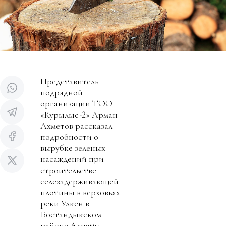
Представитель
подрядной
организации ТОО
«Курылыс-2» Арман
Ахметов рассказал
подробности о
вырубке зеленых
насаждений при
строительстве
селезадерживающей
плотины в верховьях
реки Улкен в
Бостандыкском
районе Алматы.