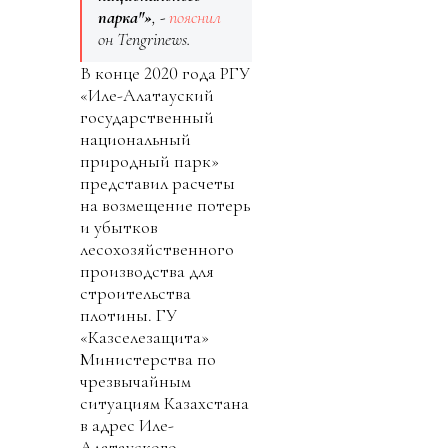
парка"»
, -
пояснил
он Tengrinews.
В конце 2020 года РГУ
«Иле-Алатауский
государственный
национальный
природный парк»
представил расчеты
на возмещение потерь
и убытков
лесохозяйственного
производства для
строительства
плотины. ГУ
«Казселезащита»
Министерства по
чрезвычайным
ситуациям Казахстана
в адрес Иле-
Алатауского