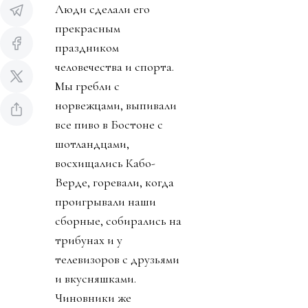
Люди сделали его
прекрасным
праздником
человечества и спорта.
Мы гребли с
норвежцами, выпивали
все пиво в Бостоне с
шотландцами,
восхищались Кабо-
Верде, горевали, когда
проигрывали наши
сборные, собирались на
трибунах и у
телевизоров с друзьями
и вкусняшками.
Чиновники же