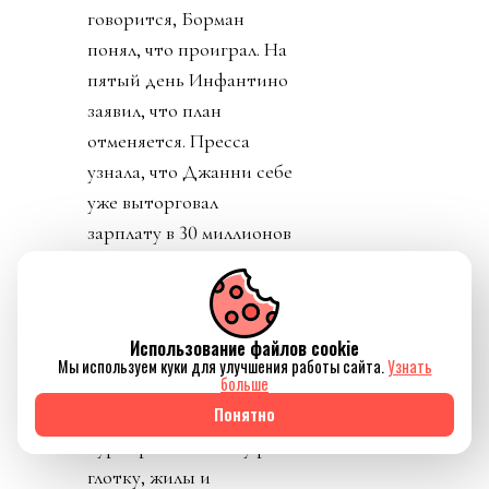
говорится, Борман
понял, что проиграл. На
пятый день Инфантино
заявил, что план
отменяется. Пресса
узнала, что Джанни себе
уже выторговал
зарплату в 30 миллионов
долларов в год, и
дивиденды от нового
юр лица. Стало понятно
Использование файлов cookie
почему нужно
Мы используем куки для улучшения работы сайта.
Узнать
больше
увеличивать количество
Понятно
матчей, команд,
турниров. И почему рвет
глотку, жилы и