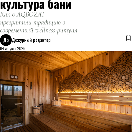
культура бани
Как в AQBOZAT
превратили традицию в
современный wellness-ритуал
Др
Дежурный редактор
04 августа 2026