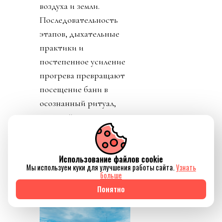
воздуха и земли.
Последовательность
этапов, дыхательные
практики и
постепенное усиление
прогрева превращают
посещение бани в
осознанный ритуал,
который помогает не
только восстановить
силы, но и ненадолго
Использование файлов cookie
отключиться от
Мы используем куки для улучшения работы сайта.
Узнать
привычного ритма
больше
жизни.
Понятно