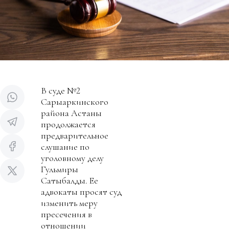
В суде №2
Сарыаркинского
района Астаны
продолжается
предварительное
слушание по
уголовному делу
Гульмиры
Сатыбалды. Ее
адвокаты просят суд
изменить меру
пресечения в
отношении