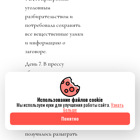
уголовным
разбирательством и
потребовала сохранять
все вещественные улики
и информацию о
заговоре.
День 7. В прессу
вбросили рассказы о
том, как Инфантино
буллили в детстве.
Публика восприняла как
Использование файлов cookie
Мы используем куки для улучшения работы сайта.
Узнать
должно. «Жаль тебя.
больше
Теперь проваливай». У
Понятно
тирана не только не
получилось разыграть