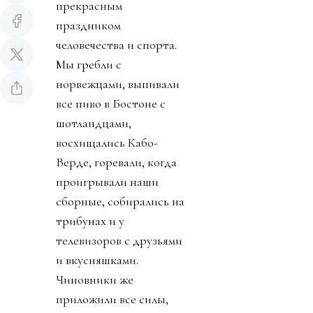
прекрасным
праздником
человечества и спорта.
Мы гребли с
норвежцами, выпивали
все пиво в Бостоне с
шотландцами,
восхищались Кабо-
Верде, горевали, когда
проигрывали наши
сборные, собирались на
трибунах и у
телевизоров с друзьями
и вкусняшками.
Чиновники же
приложили все силы,