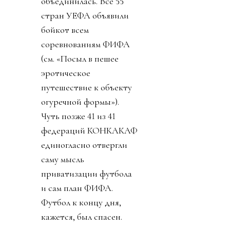
объединилась. Все 55
стран УЕФА объявили
бойкот всем
соревнованиям ФИФА
(см. «Посыл в пешее
эротическое
путешествие к объекту
огуречной формы»).
Чуть позже 41 из 41
федераций КОНКАКАФ
единогласно отвергли
саму мысль
приватизации футбола
и сам план ФИФА.
Футбол к концу дня,
кажется, был спасен.