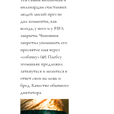
миллиардам счастливых
людей лысый през не
дал: комменты, как
всегда, у него и у FIFA
закрыты. Чиновник
запретил упоминать его
пресвятое имя через
«собачку» (@). Плебсу
эгоманьяк предложил
заткнуться и молиться в
ответ свои на ложь и
бред. Качество обычного
диктатора.