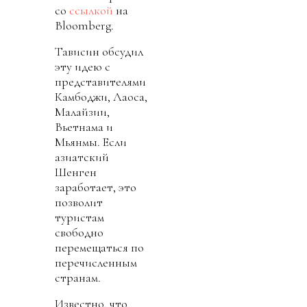
со
ссылкой
на
Bloomberg.
Тависин обсудил
эту идею с
представителями
Камбоджи, Лаоса,
Малайзии,
Вьетнама и
Мьянмы. Если
азиатский
Шенген
заработает, это
позволит
туристам
свободно
перемещаться по
перечисленным
странам.
Известно, что