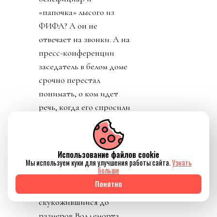
«папочка» лысого из
ФИФА? А он не
отвечает на звонки. А на
пресс-конференции
заседатель в белом доме
срочно перестал
понимать, о ком идет
речь, когда его спросили
о лысом корешке.
Картинно вспомнив,
дон заявил, что не
Использование файлов cookie
разговаривал с
Мы используем куки для улучшения работы сайта.
Узнать
больше
Инфантино. Лишенный
Понятно
благословения патрона,
скукожившийся до
размеров Волдеморта,