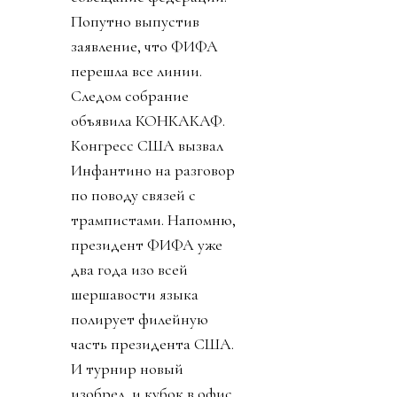
Попутно выпустив
заявление, что ФИФА
перешла все линии.
Следом собрание
объявила КОНКАКАФ.
Конгресс США вызвал
Инфантино на разговор
по поводу связей с
трампистами. Напомню,
президент ФИФА уже
два года изо всей
шершавости языка
полирует филейную
часть президента США.
И турнир новый
изобрел, и кубок в офис