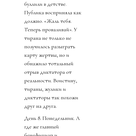
буллили в детстве.
Публика восприняла как
должно. «Жаль тебя.
Теперь проваливай». У
тирана не только не
получилось разыграть
карту жертвы, но и
обнажило тотальный
отрыв диктатора от
реальности. Воистину,
тираны, жулики и
диктаторы так похожи
друг на друга.
День 8. Понедельник. А
где же главный
бенефициар и