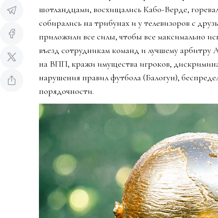
шотландцами, восхищались Кабо-Верде, горева
собирались на трибунах и у телевизоров с дру
приложили все силы, чтобы все максимально ис
въезд сотрудникам команд и лучшему арбитру 
на ВПП, кражи имущества игроков, дискримин
нарушения правил футбола (Балогун), беспредел
порядочности.