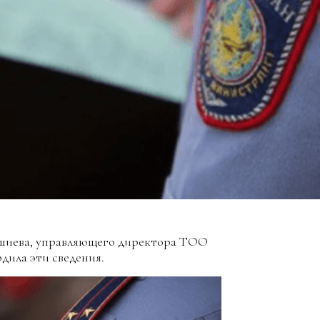
мшиева, управляющего директора ТОО
дила эти сведения.