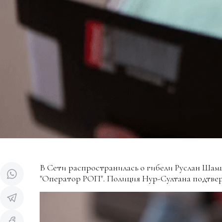
В Сети распространилась о гибели Руслан Ша
"Оператор РОП". Полиция Нур-Султана подтвер