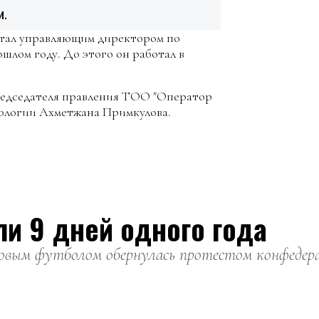
и.
тал управляющим директором по
лом году. До этого он работал в
едседателя правления ТОО "Оператор
кологии Ахметжана Примкулова.
ли 9 дней одного года
вым футболом обернулась протестом конфедерац