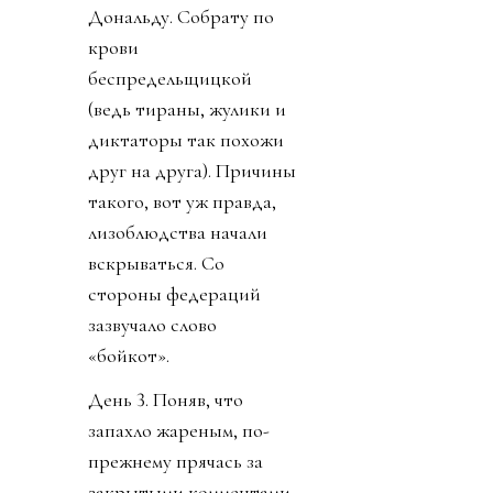
Дональду. Собрату по
крови
беспредельщицкой
(ведь тираны, жулики и
диктаторы так похожи
друг на друга). Причины
такого, вот уж правда,
лизоблюдства начали
вскрываться. Со
стороны федераций
зазвучало слово
«бойкот».
День 3. Поняв, что
запахло жареным, по-
прежнему прячась за
закрытыми комментами