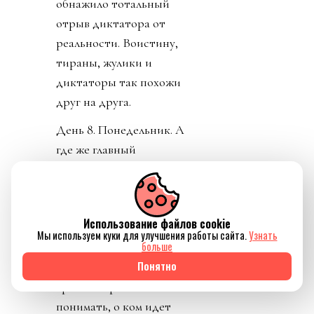
обнажило тотальный
отрыв диктатора от
реальности. Воистину,
тираны, жулики и
диктаторы так похожи
друг на друга.
День 8. Понедельник. А
где же главный
бенефициар и
«папочка» лысого из
ФИФА? А он не
Использование файлов cookie
отвечает на звонки. А на
Мы используем куки для улучшения работы сайта.
Узнать
больше
пресс-конференции
Понятно
заседатель в белом доме
срочно перестал
понимать, о ком идет