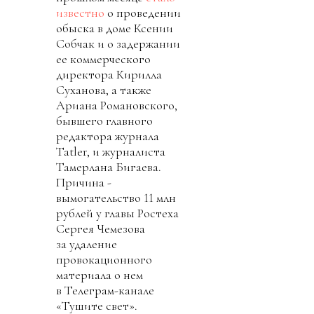
известно
о проведении
обыска в доме Ксении
Собчак и о задержании
ее коммерческого
директора Кирилла
Суханова, а также
Ариана Романовского,
бывшего главного
редактора журнала
Tatler, и журналиста
Тамерлана Бигаева.
Причина -
вымогательство 11 млн
рублей у главы Ростеха
Сергея Чемезова
за удаление
провокационного
материала о нем
в Телеграм-канале
«Тушите свет».