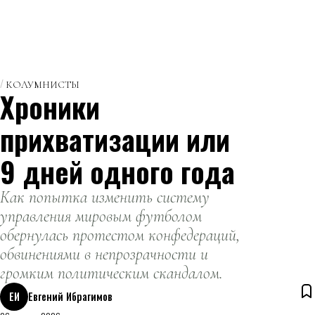
КОЛУМНИСТЫ
Хроники
прихватизации или
9 дней одного года
Как попытка изменить систему
управления мировым футболом
обернулась протестом конфедераций,
обвинениями в непрозрачности и
громким политическим скандалом.
ЕИ
Евгений Ибрагимов