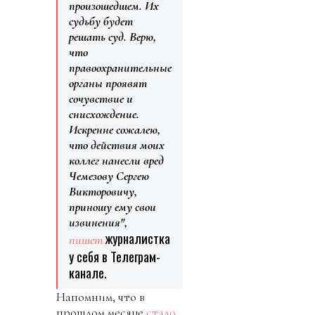
произошедшем. Их
судьбу будет
решать суд. Верю,
что
правоохранительные
органы проявят
сочувствие и
снисхождение.
Искренне сожалею,
что действия моих
коллег нанесли вред
Чемезову Сергею
Викторовичу,
приношу ему свои
извинения",
журналистка
пишет
у себя в Телеграм-
канале.
Напомним, что в
прошлом месяце
стало