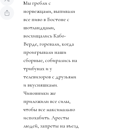
Мы гребли с
норвежцами, выпивали
все пиво в Бостоне с
шотландцами,
восхищались Кабо-
Верде, горевали, когда
проигрывали наши
сборные, собирались на
трибунах и у
телевизоров с друзьями
и вкусняшками.
Чиновники же
приложили все силы,
чтобы все максимально
испохабить. Аресты
людей, запреты на въезд