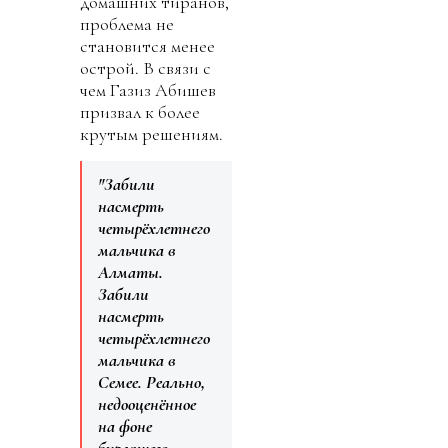
домашних тиранов,
проблема не
становится менее
острой. В связи с
чем Газиз Абишев
призвал к более
крутым решениям.
"Забили
насмерть
четырёхлетнего
мальчика в
Алматы.
Забили
насмерть
четырёхлетнего
мальчика в
Семее. Реально,
недооценённое
на фоне
бурлящего