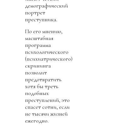
демографический
портрет
преступника.
По его мнению,
масштабная
программа
психологического
(психиатрического)
скрининга
позволит
предотвратить
хотя бы треть
подобных
преступлений, это
спасет сотни, если
не тысячи жизней
ежегодно.