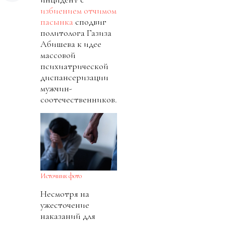
избиением отчимом
пасынка
сподвиг
политолога Газиза
Абишева к идее
массовой
психиатрической
диспансеризации
мужчин-
соотечественников.
Источник фото
Несмотря на
ужесточение
наказаний для