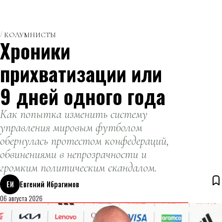
КОЛУМНИСТЫ
Хроники
прихватизации или
9 дней одного года
Как попытка изменить систему
управления мировым футболом
обернулась протестом конфедераций,
обвинениями в непрозрачности и
громким политическим скандалом.
ЕИ
Евгений Ибрагимов
06 августа 2026