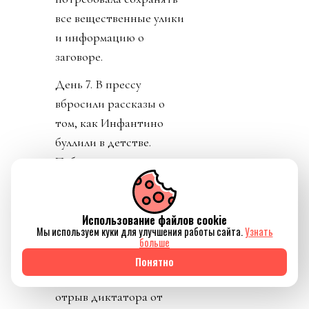
все вещественные улики
и информацию о
заговоре.
День 7. В прессу
вбросили рассказы о
том, как Инфантино
буллили в детстве.
Публика восприняла как
должно. «Жаль тебя.
Теперь проваливай». У
Использование файлов cookie
тирана не только не
Мы используем куки для улучшения работы сайта.
Узнать
получилось разыграть
больше
карту жертвы, но и
Понятно
обнажило тотальный
отрыв диктатора от