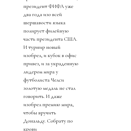
президент ФИФА уже
два года изо всей
шершавости языка
полирует филейную
часть президента США.
И турнир новый
изобрел, и кубок в офис
привез, и за украденную
лидером мира у
футболиста Челси
золотую медаль не стал
говорить. И даже
изобрел премию мира,
чтобы вручить
Дональду. Собрату по
крови