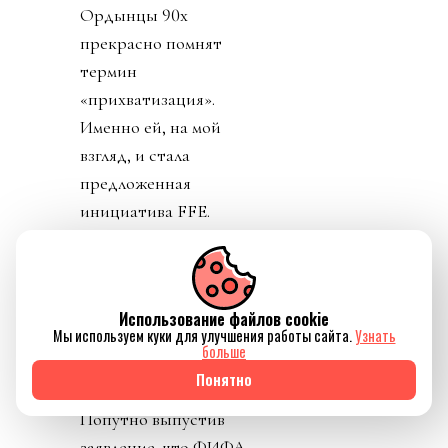
Ордынцы 90х
прекрасно помнят
термин
«прихватизация».
Именно ей, на мой
взгляд, и стала
предложенная
инициатива FFE.
День 2. Ничего не
подозревавший обо всем
этом футбольный мир
Использование файлов cookie
взорвался. УЕФА первой
Мы используем куки для улучшения работы сайта.
Узнать
больше
созвала экстренное
Понятно
совещание федераций.
Попутно выпустив
заявление, что ФИФА