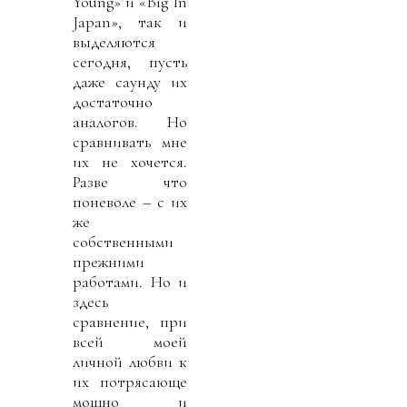
Young» и «Big In
Japan», так и
выделяются
сегодня, пусть
даже саунду их
достаточно
аналогов. Но
сравнивать мне
их не хочется.
Разве что
поневоле – с их
же
собственными
прежними
работами. Но и
здесь
сравнение, при
всей моей
личной любви к
их потрясающе
мощно и