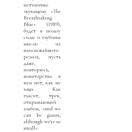
нетипично
звучащему «The
Breathtaking
Blue» (1989),
будет в пользу
силы и глубины
мысли их
наисвежайшего
релиза, пусть
даже,
повторюсь,
новаторства в
нем нет, как не
ищи. Как
гласит, трек,
открывающий
альбом, «and we
can be giants,
although we're so
small».