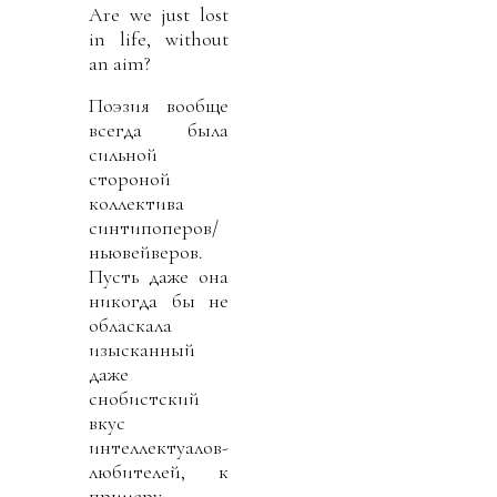
Are we just lost
in life, without
an aim?
Поэзия вообще
всегда была
сильной
стороной
коллектива
синтипоперов/
ньювейверов.
Пусть даже она
никогда бы не
обласкала
изысканный
даже
снобистский
вкус
интеллектуалов-
любителей, к
примеру,