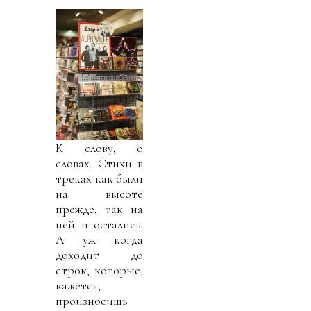
К слову, о
словах. Стихи в
треках как были
на высоте
прежде, так на
ней и остались.
А уж когда
доходит до
строк, которые,
кажется,
произносишь