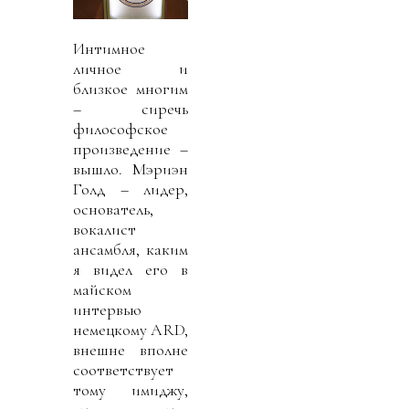
Интимное
личное и
близкое многим
– сиречь
философское
произведение –
вышло. Мэриэн
Голд – лидер,
основатель,
вокалист
ансамбля, каким
я видел его в
майском
интервью
немецкому ARD,
внешне вполне
соответствует
тому имиджу,