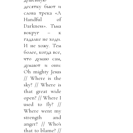
десятку бьют и
слова трека «A
Handful of
Darkness». Тьма
вокруг – к
гадалке не ходи.
И не хожу. Тем
более, когда все,
что думаю сам,
думают и они:
Oh mighty Jesus
// Where is the
sky? // Where is
that great wide
open? // Where I
used to fly? //
Where went my
strength and
anger? // Who's
that to blame? //