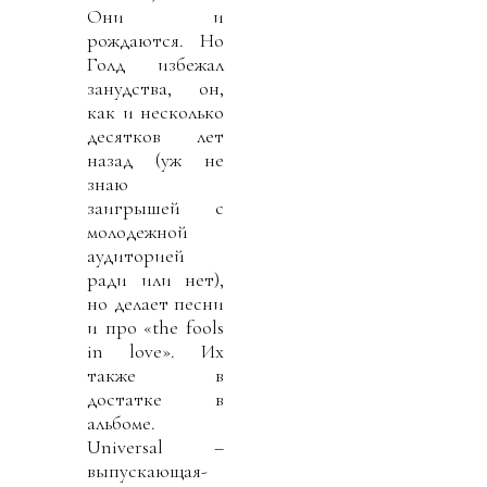
Они и
рождаются. Но
Голд избежал
занудства, он,
как и несколько
десятков лет
назад (уж не
знаю
заигрышей с
молодежной
аудиторией
ради или нет),
но делает песни
и про «the fools
in love». Их
также в
достатке в
альбоме.
Universal –
выпускающая-