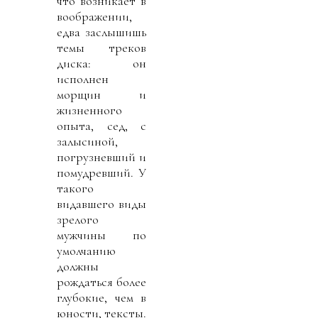
что возникает в
воображении,
едва заслышишь
темы треков
диска: он
исполнен
морщин и
жизненного
опыта, сед, с
залысиной,
погрузневший и
помудревший. У
такого
видавшего виды
зрелого
мужчины по
умолчанию
должны
рождаться более
глубокие, чем в
юности, тексты.