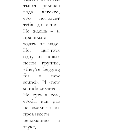
тысяч релизов
года чего-то,
что потрясет
тебя до основ.
Не ждешь – и
правильно:
ждать не надо.
Но, цитируя
одну из новых
песен группы,
«they’re begging
for a new
sound». И «new
sound» делается.
Но суть в том,
чтобы как раз
не «молить» их
произвести
революцию в
звуке,