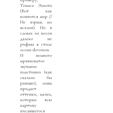
Томаса Элиота
(Вот как
кончится мир //
Не взрыв, но
всхлип). Но в
словах их песен
далеко не
рифмы в стиле
ocean-devotion.
И немного
мрачноватое
звучание
пластинки (как
сказали бы
раньше), лишь
придает
оттенки, мазки,
которые всю
картину
писавшегося