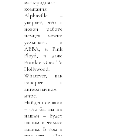
мать-родная-
компания
Alphaville –
уверяет, что в
новой работе
немцев можно
услышать и
ABBA, и Pink
Floyd, и даже
Frankie Goes To
Hollywood.
Whatever, как
говорят в
англоязычном
мире.
Найденное вами
– что бы вы ни
нашли – будет
вашим и только
вашим. В том и
прелесть «The