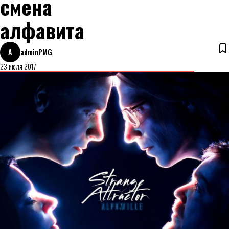
смена
алфавита
A
adminPMG
23 июля 2017