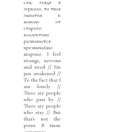
сам, глядя в
зеркало, то твоя
эмпатия к
новому от
старого
коллектива
развивается
чрезвычайно
широко. I feel
strange, nervous
and tired // I'm
just awakened //
To the fact that I
am lonely //
There are people
who pass by //
There are people
who stay // But
that's not the
point. В твою
душевную