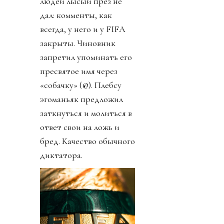
людей лысый през не
дал: комменты, как
всегда, у него и у FIFA
закрыты. Чиновник
запретил упоминать его
пресвятое имя через
«собачку» (@). Плебсу
эгоманьяк предложил
заткнуться и молиться в
ответ свои на ложь и
бред. Качество обычного
диктатора.