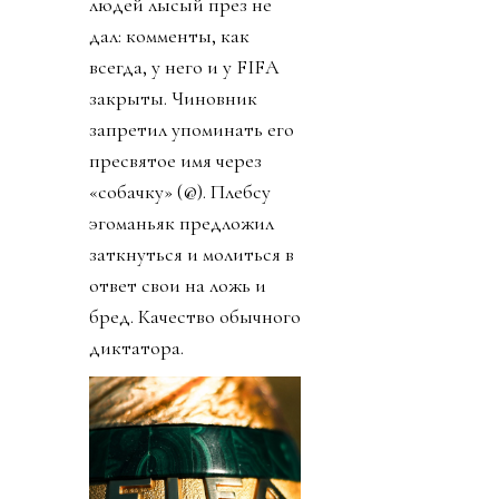
людей лысый през не
дал: комменты, как
всегда, у него и у FIFA
закрыты. Чиновник
запретил упоминать его
пресвятое имя через
«собачку» (@). Плебсу
эгоманьяк предложил
заткнуться и молиться в
ответ свои на ложь и
бред. Качество обычного
диктатора.