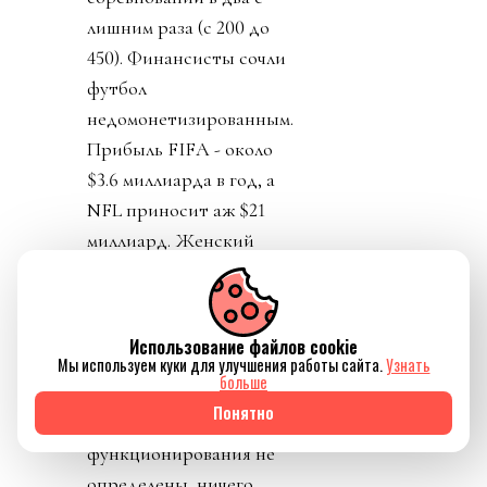
лишним раза (с 200 до
450). Финансисты сочли
футбол
недомонетизированным.
Прибыль FIFA - около
$3.6 миллиарда в год, а
NFL приносит аж $21
миллиард. Женский
футбол не указан. Кому
обещанные миллиарды
достанутся не сказали.
Использование файлов cookie
Личности инвесторов
Мы используем куки для улучшения работы сайта.
Узнать
больше
не указаны в документе,
Понятно
сроки и условия
функционирования не
определены, ничего