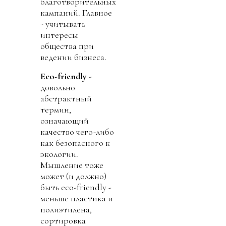
благотворительных
кампаний. Главное
- учитывать
интересы
общества при
ведении бизнеса.
Eco-friendly
-
довольно
абстрактный
термин,
означающий
качество чего-либо
как безопасного к
экологии.
Мышление тоже
может (и должно)
быть eco-friendly -
меньше пластика и
полиэтилена,
сортировка