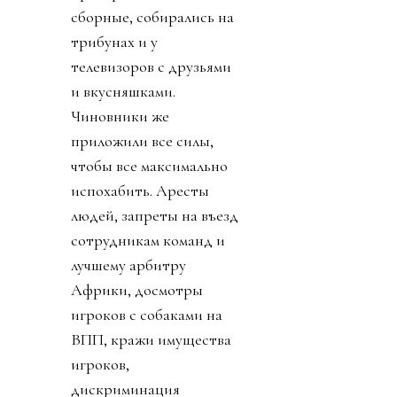
сборные, собирались на
трибунах и у
телевизоров с друзьями
и вкусняшками.
Чиновники же
приложили все силы,
чтобы все максимально
испохабить. Аресты
людей, запреты на въезд
сотрудникам команд и
лучшему арбитру
Африки, досмотры
игроков с собаками на
ВПП, кражи имущества
игроков,
дискриминация