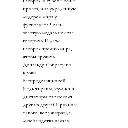
изобрел, и кубок в офис
привез, и за украденную
лидером мира у
футболиста Челси
золотую медаль не стал
говорить. И даже
изобрел премию мира,
чтобы вручить
Дональду. Собрату по
крови
беспредельщицкой
(ведь тираны, жулики и
диктаторы так похожи
друг на друга). Причины
такого, вот уж правда,
лизоблюдства начали