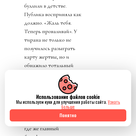
буллили в детстве.
Публика восприняла как
должно. «Жаль тебя.
Теперь проваливай». У
тирана не только не
получилось разыграть
карту жертвы, но и
обнажило тотальный
отрыв диктатора от
реальности. Воистину,
тираны, жулики и
Использование файлов cookie
диктаторы так похожи
Мы используем куки для улучшения работы сайта.
Узнать
больше
друг на друга.
Понятно
День 8. Понедельник. А
где же главный