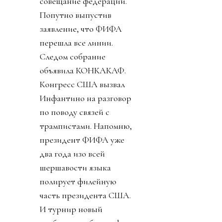
совещание федераций.
Попутно выпустив
заявление, что ФИФА
перешла все линии.
Следом собрание
объявила КОНКАКАФ.
Конгресс США вызвал
Инфантино на разговор
по поводу связей с
трампистами. Напомню,
президент ФИФА уже
два года изо всей
шершавости языка
полирует филейную
часть президента США.
И турнир новый