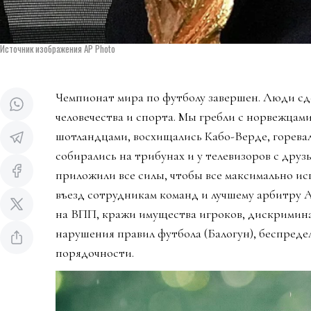
Источник изображения AP Photo
Чемпионат мира по футболу завершен. Люди сд
человечества и спорта. Мы гребли с норвежцами
шотландцами, восхищались Кабо-Верде, горева
собирались на трибунах и у телевизоров с дру
приложили все силы, чтобы все максимально ис
въезд сотрудникам команд и лучшему арбитру 
на ВПП, кражи имущества игроков, дискримин
нарушения правил футбола (Балогун), беспредел
порядочности.