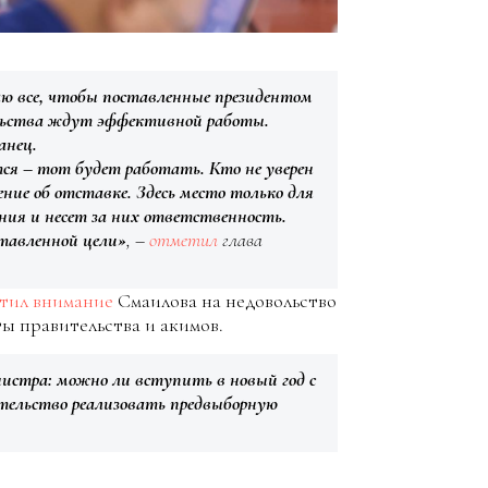
лаю все, чтобы поставленные президентом
ельства ждут эффективной работы.
анец.
тся – тот будет работать. Кто не уверен
ние об отставке. Здесь место только для
ения и несет за них ответственность.
тавленной цели»
, –
отметил
глава
тил внимание
Смаилова на недовольство
ы правительства и акимов.
истра: можно ли вступить в новый год с
тельство реализовать предвыборную