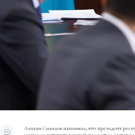
Алихан Смаилов напомнил, что президент респу
можно ли вступить в новый год с этим составом