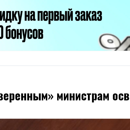
веренным» министрам осв