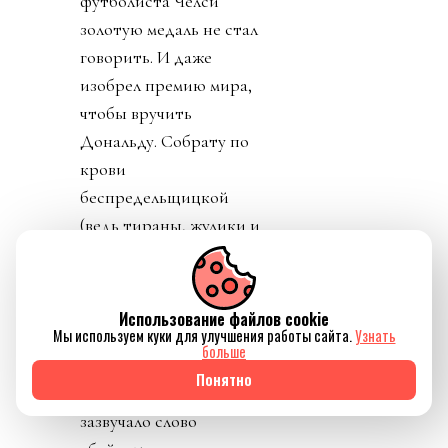
футболиста Челси
золотую медаль не стал
говорить. И даже
изобрел премию мира,
чтобы вручить
Дональду. Собрату по
крови
беспредельщицкой
(ведь тираны, жулики и
диктаторы так похожи
друг на друга). Причины
такого, вот уж правда,
Использование файлов cookie
Мы используем куки для улучшения работы сайта.
Узнать
лизоблюдства начали
больше
вскрываться. Со
Понятно
стороны федераций
зазвучало слово