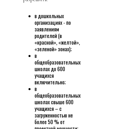
в дошкольных
организациях - по
заявлениям
родителей (в
«красной», «желтой»,
«зеленой» зонах);
в
общеобразовательных
школах до 600
учащихся
включительно;
в
общеобразовательных
школах свыше 600
учащихся – с
загруженностью не
более 50 % от
проектной мощности;