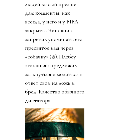
людей лысый през не
дал: комменты, как
всегда, у него и у FIFA
закрыты. Чиновник
запретил упоминать его
пресвятое имя через
«собачку» (@). Плебсу
эгоманьяк предложил
заткнуться и молиться в
ответ свои на ложь и
бред. Качество обычного
диктатора.