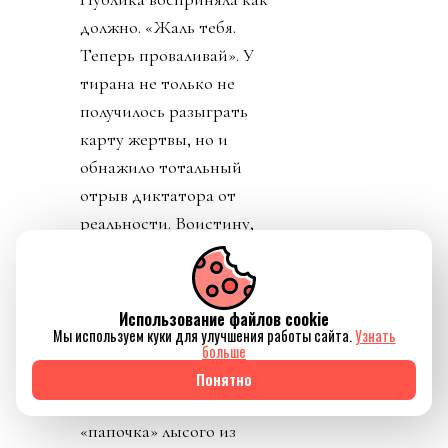
должно. «Жаль тебя.
Теперь проваливай». У
тирана не только не
получилось разыграть
карту жертвы, но и
обнажило тотальный
отрыв диктатора от
реальности. Воистину,
тираны, жулики и
диктаторы так похожи
друг на друга.
Использование файлов cookie
Мы используем куки для улучшения работы сайта.
Узнать
День 8. Понедельник. А
больше
где же главный
Понятно
бенефициар и
«папочка» лысого из