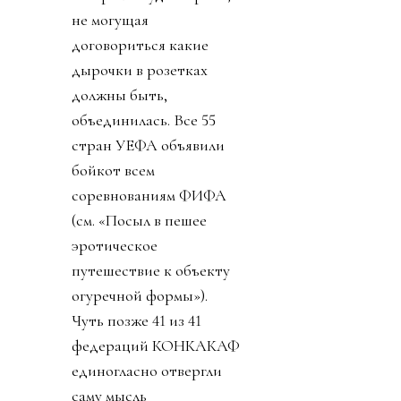
не могущая
договориться какие
дырочки в розетках
должны быть,
объединилась. Все 55
стран УЕФА объявили
бойкот всем
соревнованиям ФИФА
(см. «Посыл в пешее
эротическое
путешествие к объекту
огуречной формы»).
Чуть позже 41 из 41
федераций КОНКАКАФ
единогласно отвергли
саму мысль