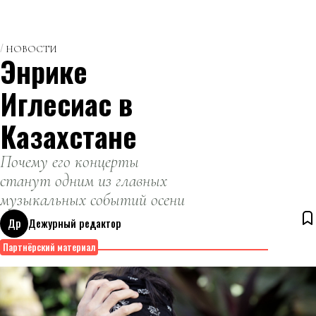
НОВОСТИ
Энрике
Иглесиас в
Казахстане
Почему его концерты
станут одним из главных
музыкальных событий осени
Др
Дежурный редактор
10 августа 2026
Партнёрский материал