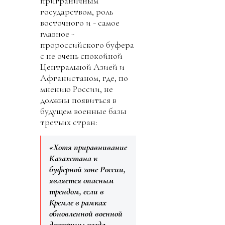
приграничным
государством, роль
восточного и - самое
главное -
пророссийского буфера
с не очень спокойной
Центральной Азией и
Афганистаном, где, по
мнению России, не
должны появиться в
будущем военные базы
третьих стран:
«Хотя приравнивание
Казахстана к
буферной зоне России,
является опасным
трендом, если в
Кремле в рамках
обновленной военной
доктрины когда-