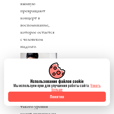
вживую
превращают
концерт в
воспоминание,
которое остается
с человеком
надолго.
Источник изображения
Использование файлов cookie
пресс-служба
Мы используем куки для улучшения работы сайта.
Узнать
больше
Для Казахстана
Понятно
приезд артистов
такого уровня
имеет значение не